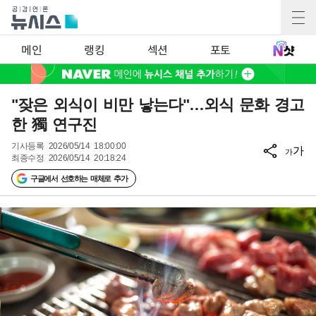
메인
랭킹
섹션
포토
"잦은 외식이 비만 낳는다"…외식 문화 경고
한 獨 연구진
기사등록
2026/05/14 18:00:00
가
가
최종수정
2026/05/14 20:18:24
구글에서 선호하는 매체로 추가