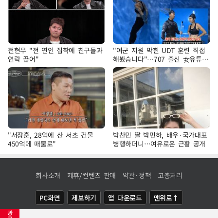
전현무 "전 연인 집착에 친구들과
"여군 지원 막힌 UDT 훈련 직접
연락 끊어"
해봤습니다"…707 출신 女유튜버
'완벽 소화'
"서장훈, 28억에 산 서초 건물
박찬민 딸 박민하, 배우·국가대표
450억에 매물로"
병행하더니…여유로운 근황 공개
회사소개
제휴/컨텐츠 판매
약관·정책
고충처리
PC화면
제보하기
앱 다운로드
맨위로↑
광
COPYRIGHTⓒ
NEWSIS
ALL RIGHTS RESERVED.