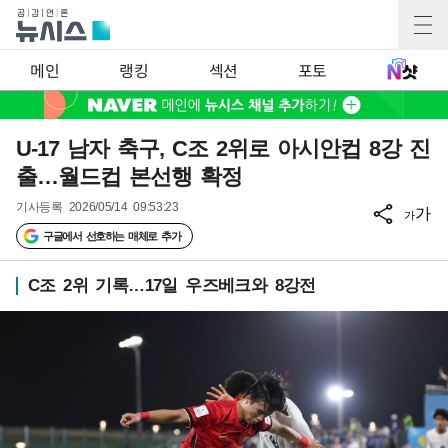
메인
랭킹
섹션
포토
U-17 남자 축구, C조 2위로 아시안컵 8강 진
출…월드컵 본선행 확정
기사등록
2026/05/14 09:53:23
가
가
구글에서 선호하는 매체로 추가
C조 2위 기록…17일 우즈베크와 8강전