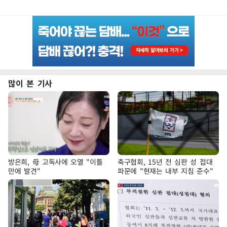
많이 본 기사
방은희, 母 고독사에 오열 "이틀
축구협회, 15년 전 심판 성 접대
만에 발견"
파문에 "현재는 내부 지침 준수"