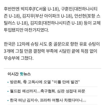
후반전엔 박지후(FC서울 U-18), 구훈민(대전하나시티
즌 U-18), 김지우(부산 아이파크 U-18), 안선현(포항 스
틸러스 U-18), 김지호(대전하나시티즌 U-18) 등이 교체
투입됐지만 마찬가지였다.
한국은 12차례 슈팅 시도 중 골문으로 향한 유효 슈팅이
3개에 그칠 만큼 결정력 부족에 시달린 끝에 득점 없이
무승부에 그쳤다.
이시간
핫
뉴스
방은희, 母 고독사에 오열 "이틀 만에 발견"
월드컵 예선까지…축구협회, 심판 성접대 파문
한국 떠난 김지수, 프라하 여행사 차렸다더니…