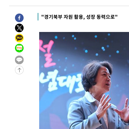
-12102초 전 >
11시간 압수수색에 성접대 파문까지…'쑥대밭' 된 축구
-11124초 전 >
[속보]규제합리화위원회 부위원장에 김태유 서울대 공대
"경기북부 자원 활용, 성장 동력으로"
병태 후임
-7482초 전 >
[속보]국힘 윤리위, '돌려차기 발언' 진종오·서범수 징계 
-2807초 전 >
[속보] 7월 중국 수출 23.9%↑ 수입 27.5%↑…무역총액 
33초 전 >
[속보]'채상병 순직 책임' 임성근, 항소심도 징역 3년
2분 전 >
[속보]종합특검, '관저이전 봐주기 감사' 유병호 구속기소
59분 전 >
민주 콩고 에볼라환자 4천명 돌파, 4053명 발생 1850명 사망
-24299초 전 >
"낮 기온 소폭 하락"…수도권 폭염중대경보, 폭염경보로
-24263초 전 >
[속보]이 대통령, '호우피해' 안동·의성 관할 4개 면 특
선포
-24226초 전 >
[단독]중수청 지원 검사들, 정원 초과 시 낮은 계급 임용
갈 수도
-22197초 전 >
낮 최고 37도 찜통더위…곳곳 소나기·강원 많은 비[내일
-20503초 전 >
SK하이닉스, 용인·청주 팹에 54조 투자…"AI 메모리 수
응"
-17359초 전 >
여자배구 이재영·이다영 자매, 아제르바이잔 투란VC 입
-16612초 전 >
외국인 심판 성 접대 7경기 들여다보니…한국 축구 '5승 2
-16346초 전 >
[속보]코스닥, 2.86포인트(0.36%) 내린 798.81마감
-16299초 전 >
[속보]코스피, 6200선 약보합…0.60% 내린 6258.77에