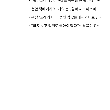
· "볶아달라니까!"…셀프 볶음밥 안 볶아줬다고 사장 폭행한 손님
· 천안 택배기사의 '매의 눈', 할머니 보이스피싱 피해 막아
· 옥상 '쓰레기 테러' 범인 잡았는데…과태료 3만원 처분에 숙박업주 허탈
· "바지 벗고 앞뒤로 돌아야 했다"…탈북민 김서아, 기쁨조 검사 수치심 회상