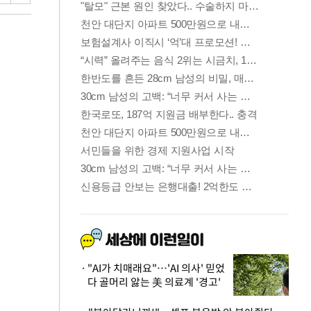
"AI가 치매래요"…'AI 의사' 믿었
다 골머리 앓는 美 의료계 '경고'