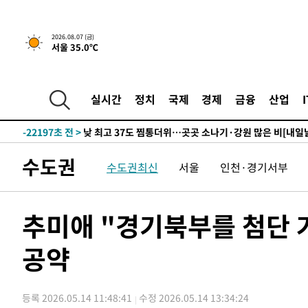
2026.08.07 (금)
서울 35.0℃
59분 전 >
민주 콩고 에볼라환자 4천명 돌파, 4053명 발생 1850명 사망
-24299초 전 >
"낮 기온 소폭 하락"…수도권 폭염중대경보, 폭염경보로
-24263초 전 >
[속보]이 대통령, '호우피해' 안동·의성 관할 4개 면 특
실시간
정치
국제
경제
금융
산업
선포
-24226초 전 >
[단독]중수청 지원 검사들, 정원 초과 시 낮은 계급 임용
갈 수도
-22197초 전 >
낮 최고 37도 찜통더위…곳곳 소나기·강원 많은 비[내일
-20503초 전 >
SK하이닉스, 용인·청주 팹에 54조 투자…"AI 메모리 수
수도권
수도권최신
서울
인천·경기서부
응"
-17359초 전 >
여자배구 이재영·이다영 자매, 아제르바이잔 투란VC 입
-16612초 전 >
외국인 심판 성 접대 7경기 들여다보니…한국 축구 '5승 2
-16346초 전 >
[속보]코스닥, 2.86포인트(0.36%) 내린 798.81마감
추미애 "경기북부를 첨단
-16299초 전 >
[속보]코스피, 6200선 약보합…0.60% 내린 6258.77에
공약
-16279초 전 >
[속보]원·달러 환율, 7.7원 내린 1416.1원 마감
-16168초 전 >
[속보] 노원서 40.1도 관측…서울, 2018년 이후 첫 40도
-13258초 전 >
[속보]종합특검, '계엄 수용공간 확보' 신용해 前교정본
등록 2026.05.14 11:48:41
수정 2026.05.14 13:34:24
-12131초 전 >
외신들도 주목한 韓축구 파문…"국민적 공분에 수사 재개