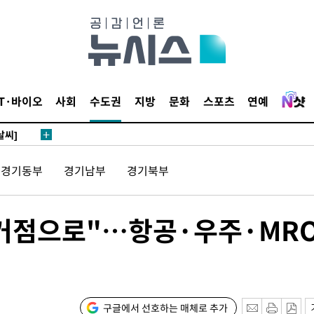
 하향
별재난지역
IT·바이오
사회
수도권
지방
문화
스포츠
연예
…희망지 못
날씨]
요 선제 대
경기동부
경기남부
경기북부
단
무'
 거점으로"…항공·우주·MR
 마쳐
부장 기소
구글에서 선호하는 매체로 추가
"