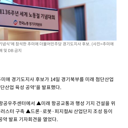
부장 기소
"
협회
 기념식'에 참석한 추미애 더불어민주당 경기도지사 후보. (사진=추미애
 교수…이
 및 DB 금지
절차 개시
25.3%↑
 추미애 경기도지사 후보가 14일 경기북부를 미래 첨단산업
첨단산업 육성 공약'을 발표했다.
 항공우주센터에서 ▲미래 항공교통과 행성 기지 건설을 위
클러스터 구축 ▲드론·로봇·피지컬AI 산업단지 조성 등이
 공약 발표 기자회견을 열었다.