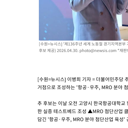
-16279초 전 >
[속보]원·달러 환율, 7.7원 내린 1416.1원 마감
-16168초 전 >
[속보] 노원서 40.1도 관측…서울, 2018년 이후 첫 40도
-13258초 전 >
[속보]종합특검, '계엄 수용공간 확보' 신용해 前교정본
-12131초 전 >
외신들도 주목한 韓축구 파문…"국민적 공분에 수사 재개
-12102초 전 >
11시간 압수수색에 성접대 파문까지…'쑥대밭' 된 축구
[수원=뉴시스] '제136주년 세계 노동절 경기지역본부
-11124초 전 >
[속보]규제합리화위원회 부위원장에 김태유 서울대 공대
후보 제공) 2026.04.30.
photo@newsis.com
*재판매
병태 후임
-7482초 전 >
[속보]국힘 윤리위, '돌려차기 발언' 진종오·서범수 징계 
-2807초 전 >
[속보] 7월 중국 수출 23.9%↑ 수입 27.5%↑…무역총액 
33초 전 >
[속보]'채상병 순직 책임' 임성근, 항소심도 징역 3년
[수원=뉴시스] 이병희 기자 = 더불어민주당
2분 전 >
[속보]종합특검, '관저이전 봐주기 감사' 유병호 구속기소
거점으로 조성하는 '항공·우주, MRO 분야 
59분 전 >
민주 콩고 에볼라환자 4천명 돌파, 4053명 발생 1850명 사망
추 후보는 이날 오전 고양시 한국항공대학교
한 실증 테스트베드 조성 ▲MRO 첨단산업 
담긴 '항공·우주, MRO 분야 첨단산업 육성'