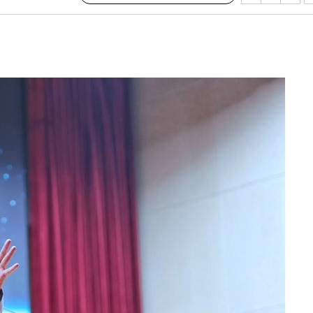
협회
 교수…이
절차 개시
25.3%↑
 하향
별재난지역
…희망지 못
날씨]
요 선제 대
단
무'
 마쳐