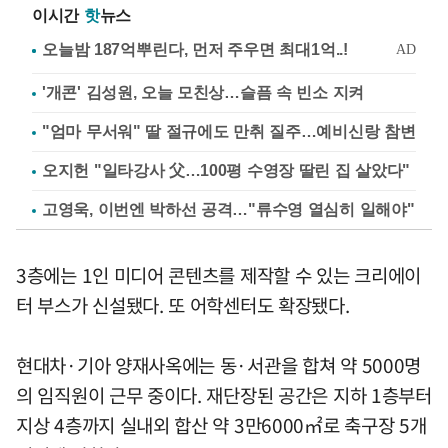
이시간
핫
뉴스
'개콘' 김성원, 오늘 모친상…슬픔 속 빈소 지켜
"엄마 무서워" 딸 절규에도 만취 질주…예비신랑 참변
오지헌 "일타강사 父…100평 수영장 딸린 집 살았다"
고영욱, 이번엔 박하선 공격…"류수영 열심히 일해야"
3층에는 1인 미디어 콘텐츠를 제작할 수 있는 크리에이
터 부스가 신설됐다. 또 어학센터도 확장됐다.
현대차·기아 양재사옥에는 동·서관을 합쳐 약 5000명
의 임직원이 근무 중이다. 재단장된 공간은 지하 1층부터
지상 4층까지 실내외 합산 약 3만6000㎡로 축구장 5개