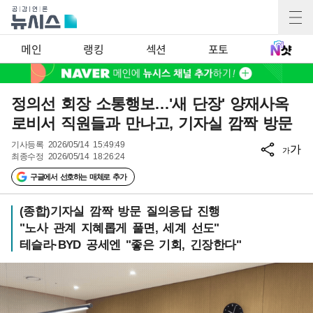
메인
랭킹
섹션
포토
정의선 회장 소통행보…'새 단장' 양재사옥
로비서 직원들과 만나고, 기자실 깜짝 방문
기사등록
2026/05/14 15:49:49
가
가
최종수정
2026/05/14 18:26:24
구글에서 선호하는 매체로 추가
(종합)기자실 깜짝 방문 질의응답 진행
"노사 관계 지혜롭게 풀면, 세계 선도"
테슬라·BYD 공세엔 "좋은 기회, 긴장한다"