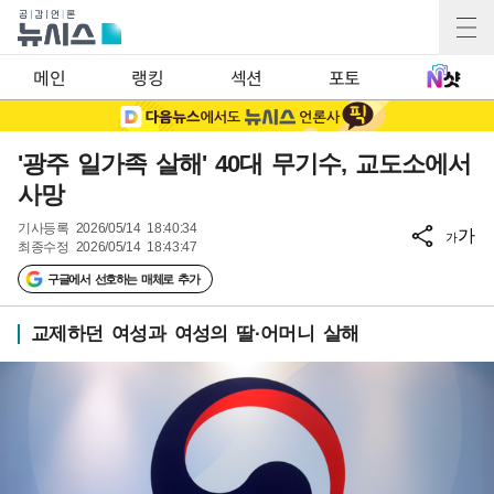
메인
랭킹
섹션
포토
'광주 일가족 살해' 40대 무기수, 교도소에서
사망
기사등록
2026/05/14 18:40:34
가
가
최종수정
2026/05/14 18:43:47
구글에서 선호하는 매체로 추가
교제하던 여성과 여성의 딸·어머니 살해