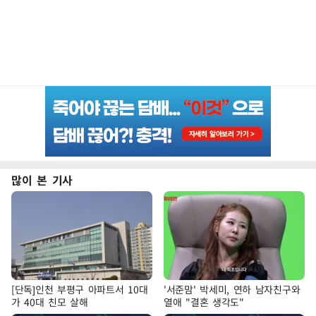
많이 본 기사
[단독]인천 부평구 아파트서 10대
'서준맘' 박세미, 연하 남자친구와
가 40대 친모 살해
열애 "결혼 생각도"