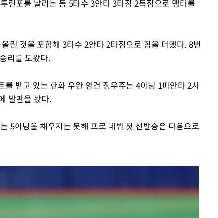
 투런포를 날리는 등 5타수 3안타 3타점 2득점으로 맹타를
올린 것을 포함해 3타수 2안타 2타점으로 힘을 더했다. 8번
 승리를 도왔다.
를 받고 있는 한화 우완 영건 정우주는 4이닝 1피안타 2사
에 발판을 놨다.
주는 5이닝을 채우지는 못해 프로 데뷔 첫 선발승은 다음으로