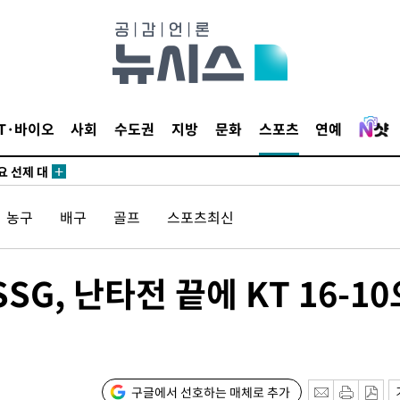
말고 과감히
쪽 아웃바
 하향
별재난지역
…희망지 못
IT·바이오
사회
수도권
지방
문화
스포츠
연예
날씨]
요 선제 대
농구
배구
골프
스포츠최신
무'
마쳐
SG, 난타전 끝에 KT 16-10
장 기소
회
구글에서 선호하는 매체로 추가