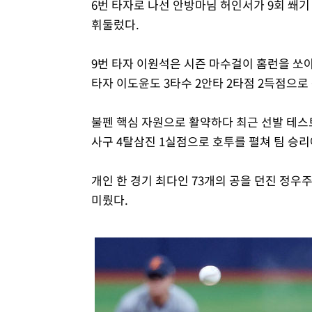
6번 타자로 나선 안방마님 허인서가 9회 쐐기
휘둘렀다.
9번 타자 이원석은 시즌 마수걸이 홈런을 쏘아
타자 이도윤도 3타수 2안타 2타점 2득점으로
불펜 핵심 자원으로 활약하다 최근 선발 테스트
사구 4탈삼진 1실점으로 호투를 펼쳐 팀 승리
개인 한 경기 최다인 73개의 공을 던진 정우
미뤘다.