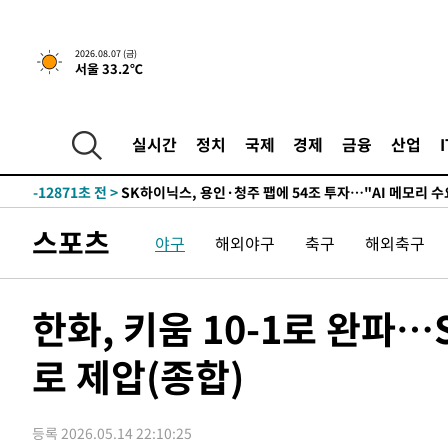
↓
-26014초 전 >
[속보]이 대통령 "부동산 공급 기존 사고방식 매달리지 
실천"
-25099초 전 >
이란, "오만과 '중앙 단일 루트' 합의…북쪽 인바운드·남
2026.08.07 (금)
서울 33.2℃
운드는 임시"
-16667초 전 >
"낮 기온 소폭 하락"…수도권 폭염중대경보, 폭염경보로
-16631초 전 >
[속보]이 대통령, '호우피해' 안동·의성 관할 4개 면 특
선포
-16594초 전 >
[단독]중수청 지원 검사들, 정원 초과 시 낮은 계급 임용
실시간
정치
국제
경제
금융
산업
갈 수도
-14565초 전 >
낮 최고 37도 찜통더위…곳곳 소나기·강원 많은 비[내일
-12871초 전 >
SK하이닉스, 용인·청주 팹에 54조 투자…"AI 메모리 수
응"
-9727초 전 >
여자배구 이재영·이다영 자매, 아제르바이잔 투란VC 입단
스포츠
야구
해외야구
축구
해외축구
-8980초 전 >
외국인 심판 성 접대 7경기 들여다보니…한국 축구 '5승 2
-8714초 전 >
[속보]코스닥, 2.86포인트(0.36%) 내린 798.81마감
-8667초 전 >
[속보]코스피, 6200선 약보합…0.60% 내린 6258.77에 
한화, 키움 10-1로 완파…S
-8647초 전 >
[속보]원·달러 환율, 7.7원 내린 1416.1원 마감
-8536초 전 >
[속보] 노원서 40.1도 관측…서울, 2018년 이후 첫 40도
로 제압(종합)
-5626초 전 >
[속보]종합특검, '계엄 수용공간 확보' 신용해 前교정본부
-4499초 전 >
외신들도 주목한 韓축구 파문…"국민적 공분에 수사 재개"
등록 2026.05.14 22:10:25
-4470초 전 >
11시간 압수수색에 성접대 파문까지…'쑥대밭' 된 축구협