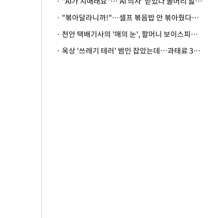
· "AI가 치매래요"…'AI 의사' 믿었다 골머리 앓는 美 의료계 '경고'
· "볶아달라니까!"…셀프 볶음밥 안 볶아줬다고 사장 폭행한 손님
· 천안 택배기사의 '매의 눈', 할머니 보이스피싱 피해 막아
· 옥상 '쓰레기 테러' 범인 잡았는데…과태료 3만원 처분에 숙박업주 허탈