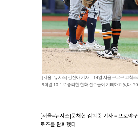
-8556초 전 >
[속보] 노원서 40.1도 관측…서울, 2018년 이후 첫 40도
-5646초 전 >
[속보]종합특검, '계엄 수용공간 확보' 신용해 前교정본부
-4519초 전 >
외신들도 주목한 韓축구 파문…"국민적 공분에 수사 재개"
-4490초 전 >
11시간 압수수색에 성접대 파문까지…'쑥대밭' 된 축구협
-3512초 전 >
[속보]규제합리화위원회 부위원장에 김태유 서울대 공대 
태 후임
2분 전 >
[속보]국힘 윤리위, '돌려차기 발언' 진종오·서범수 징계 절차 
[서울=뉴시스] 김진아 기자 = 14일 서울 구로구 고척
9회말 10-1로 승리한 한화 선수들이 기뻐하고 있다. 202
[서울=뉴시스]문채현 김희준 기자 = 프로야
로즈를 완파했다.