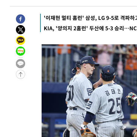
-3492초 전 >
[속보]규제합리화위원회 부위원장에 김태유 서울대 공대 
태 후임
2분 전 >
[속보]국힘 윤리위, '돌려차기 발언' 진종오·서범수 징계 절차 
'이재현 멀티 홈런' 삼성, LG 9-5로 격파
-30723초 전 >
미 사업체 일자리, 7월에 2.3만개 순감하고 그 전 2개월 1
KIA, '양의지 2홈런' 두산에 5-3 승리…NC
하향수정 (2보)
-30171초 전 >
[속보] 미 사업체, 일자리 7월에 2.3만 개 줄어…실업률은
↓
-26034초 전 >
[속보]이 대통령 "부동산 공급 기존 사고방식 매달리지 
실천"
-25119초 전 >
이란, "오만과 '중앙 단일 루트' 합의…북쪽 인바운드·남
운드는 임시"
-16687초 전 >
"낮 기온 소폭 하락"…수도권 폭염중대경보, 폭염경보로
-16651초 전 >
[속보]이 대통령, '호우피해' 안동·의성 관할 4개 면 특
선포
-16614초 전 >
[단독]중수청 지원 검사들, 정원 초과 시 낮은 계급 임용
갈 수도
-14585초 전 >
낮 최고 37도 찜통더위…곳곳 소나기·강원 많은 비[내일
-12891초 전 >
SK하이닉스, 용인·청주 팹에 54조 투자…"AI 메모리 수
응"
-9747초 전 >
여자배구 이재영·이다영 자매, 아제르바이잔 투란VC 입단
-9000초 전 >
외국인 심판 성 접대 7경기 들여다보니…한국 축구 '5승 2
-8734초 전 >
[속보]코스닥, 2.86포인트(0.36%) 내린 798.81마감
-8687초 전 >
[속보]코스피, 6200선 약보합…0.60% 내린 6258.77에 
-8667초 전 >
[속보]원·달러 환율, 7.7원 내린 1416.1원 마감