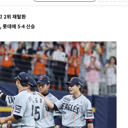
교수…이병
개시
하고 2위 재탈환
0.3만개
, 롯데에 5-4 신승
 4.1%로
말고 과감히
쪽 아웃바
 하향
별재난지역
…희망지 못
날씨]
요 선제 대
무'
마쳐