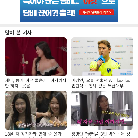
많이 본 기사
제니, 동거 여부 물음에 "여기까지
이강인, 오늘 서울서 AT마드리드
만 하자" 웃음
입단식…'전례 없는 특급대우'
18살 차 장기하와 연애 중 윤가
장영란 "쌍커풀 3번 밖에…왜 성