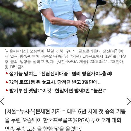
[서울=뉴시스] 오승택이 14일 경북 구미의 골프존카운티 선산(파71)에
서 열린 KPGA 투어 경북오픈(총상금 7억원) 1라운드에서 12번홀 티샷
후 공의 방향을 살피고 있다. (사진=KPGA 제공) 2026.05.14. *재판매
및 DB 금지
[서울=뉴시스]문채현 기자 = 데뷔 6년 차에 첫 승의 기쁨
을 누린 오승택이 한국프로골프(KPGA) 투어 2개 대회
연속 우승 도전을 향한 닻을 올렸다.