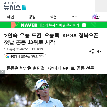
메인
랭킹
섹션
포토
'2연속 우승 도전' 오승택, KPGA 경북오픈
첫날 공동 10위로 시작
기사등록
2026/05/14 19:06:33
가
가
구글에서 선호하는 매체로 추가
문동현·박상현·최민철, 7언더파 64타로 공동 선두
X