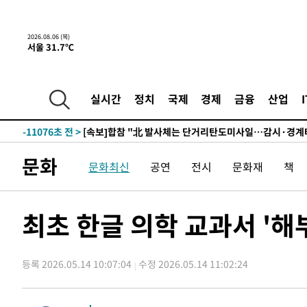
2시간 전 >
내일까지 39도 '펄펄'…기상청 "태풍 지나며 폭염 잠시 꺾인
-28566초 전 >
'월드컵 탈락 후폭풍' 축구협회…11시간 걸린 초유의 압
2026.08.06 (목)
서울 31.7℃
합)
-28002초 전 >
[속보] 뉴욕증시, 혼조 출발…나스닥 0.3%↓, 다우 0.1
-26795초 전 >
축구협회, 15년 전 심판 성 접대 파문에 "현재는 내부 지
-25480초 전 >
경찰, '홍명보는 2순위' 결론냈던 스포츠윤리센터도 압
실시간
정치
국제
경제
금융
산업
-11076초 전 >
[속보]합참 "北 발사체는 단거리탄도미사일…감시·경계
화"
-10824초 전 >
日방위성, 北이 동해로 쏜 발사체는 탄도미사일 가능성
-9254초 전 >
[속보] SKT, 에이닷 서비스 장애 발생…"원인 파악 중"
문화
문화최신
공연
전시
문화재
책
-8660초 전 >
[속보]합참 "북, 동해상으로 미상 발사체 발사"
-8056초 전 >
'낮 최고 39도' 불볕더위…한밤 열대야도 계속[내일날씨]
-8015초 전 >
[속보]7~9일 프로야구 3연전도 폭염 취소…11일 재개
최초 한글 의학 교과서 '
-7677초 전 >
"韓 외환시장 개입 관측 배경엔 美의 대한국 무역적자 있어
-7504초 전 >
'월드컵 탈락 후폭풍' 축구협회…초유의 압수수색에 '충격
등록 2026.05.14 10:07:04
수정 2026.05.14 11:02:24
-7344초 전 >
서울 낮 37.9도, 올여름 최고치 경신…영등포 순간 '40도'
-6906초 전 >
[속보]종합특검, 대검 추가 압수수색…내란 중요임무종사 