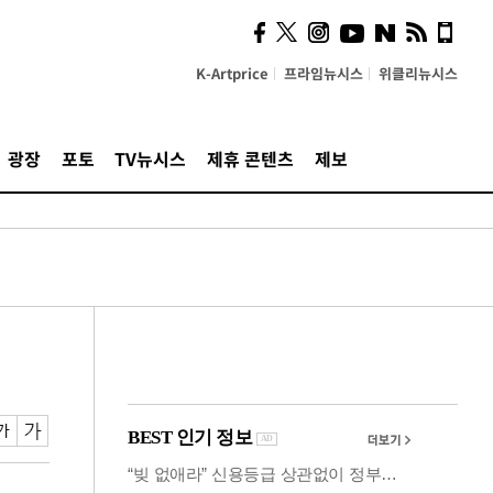
의견, 국토부·LH에 충실히
전달할 것"
K-Artprice
프라임뉴시스
위클리뉴시스
광장
포토
TV뉴시스
제휴 콘텐츠
제보