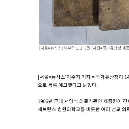
-7677초 전 >
"韓 외환시장 개입 관측 배경엔 美의 대한국 무역적자 있어
-7504초 전 >
'월드컵 탈락 후폭풍' 축구협회…초유의 압수수색에 '충격
-7344초 전 >
서울 낮 37.9도, 올여름 최고치 경신…영등포 순간 '40도'
-6906초 전 >
[속보]종합특검, 대검 추가 압수수색…내란 중요임무종사 
-3001초 전 >
[속보]코스닥, 800p 회복…0.26% 오른 801.67 마감
-2931초 전 >
[속보]코스피, 301.88포인트(4.58%) 내린 6296.38 마감
[서울=뉴시스] 해부학 1, 2, 3권 (사진=국가유산청 제공) 
-2796초 전 >
[속보]원·달러 환율, 0.7원 내린 1423.8원 마감
-395초 전 >
"여기 떨어졌다"…다누리, 스페이스X 로켓 달 충돌 흔적 포
42분 전 >
손흥민, 5경기 연속골 실패…LAFC는 승부차기 끝 과달라하라
2시간 전 >
내일까지 39도 '펄펄'…기상청 "태풍 지나며 폭염 잠시 꺾인
[서울=뉴시스]이수지 기자 = 국가유산청이 
으로 등록 예고했다고 밝혔다.
1906년 근대 서양식 의료기관인 제중원이 
세브란스 병원의학교를 비롯한 여러 선교 의