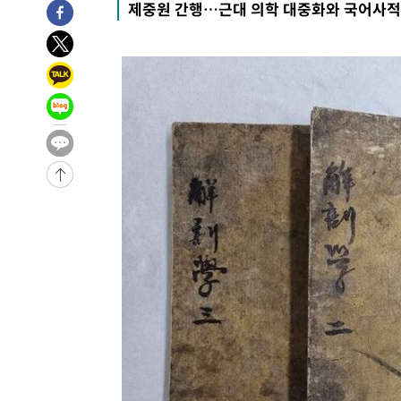
-3001초 전 >
[속보]코스닥, 800p 회복…0.26% 오른 801.67 마감
제중원 간행…근대 의학 대중화와 국어사적
-2931초 전 >
[속보]코스피, 301.88포인트(4.58%) 내린 6296.38 마감
-2796초 전 >
[속보]원·달러 환율, 0.7원 내린 1423.8원 마감
-395초 전 >
"여기 떨어졌다"…다누리, 스페이스X 로켓 달 충돌 흔적 포
42분 전 >
손흥민, 5경기 연속골 실패…LAFC는 승부차기 끝 과달라하라
2시간 전 >
내일까지 39도 '펄펄'…기상청 "태풍 지나며 폭염 잠시 꺾인
-28566초 전 >
'월드컵 탈락 후폭풍' 축구협회…11시간 걸린 초유의 압
합)
-28002초 전 >
[속보] 뉴욕증시, 혼조 출발…나스닥 0.3%↓, 다우 0.1
-26795초 전 >
축구협회, 15년 전 심판 성 접대 파문에 "현재는 내부 지
-25480초 전 >
경찰, '홍명보는 2순위' 결론냈던 스포츠윤리센터도 압
-11076초 전 >
[속보]합참 "北 발사체는 단거리탄도미사일…감시·경계
화"
-10824초 전 >
日방위성, 北이 동해로 쏜 발사체는 탄도미사일 가능성
-9254초 전 >
[속보] SKT, 에이닷 서비스 장애 발생…"원인 파악 중"
-8660초 전 >
[속보]합참 "북, 동해상으로 미상 발사체 발사"
-8056초 전 >
'낮 최고 39도' 불볕더위…한밤 열대야도 계속[내일날씨]
-8015초 전 >
[속보]7~9일 프로야구 3연전도 폭염 취소…11일 재개