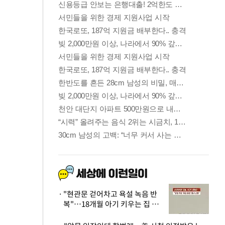
"현관문 걷어차고 욕설 녹음 반
복"…18개월 아기 키우는 집 뒤
흔든 '앞집의 비극'