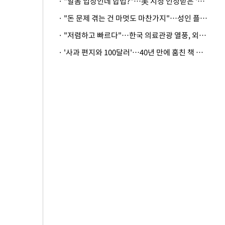
· "알몸 입장인데 합법?"…美 시청 인정받은 '누드' 레스토랑 화제
· "돈 문제 겪는 건 마멋도 마찬가지"…성인 플랫폼에 등장한 뜻밖의 스타
· "저렴하고 빠르다"…한국 의료관광 열풍, 외신도 주목
· '사과 편지와 100달러'…40년 만에 훔친 책 돌려준 美 절도범