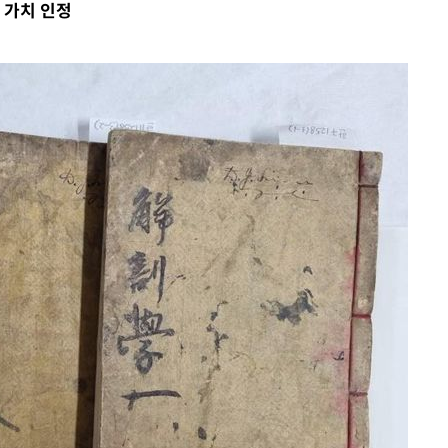
 가치 인정
착
 격파
다"
수수색(종
4%↑
침 준수"
수수색
태세 강