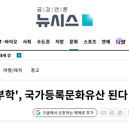
다"
수수색(종
4%↑
침 준수"
수수색
IT·바이오
사회
수도권
지방
문화
스포츠
연예
태세 강
여행/레저
종교
해부학', 국가등록문화유산 된다
"
·당황'
구글에서 선호하는 매체로 추가
혐의