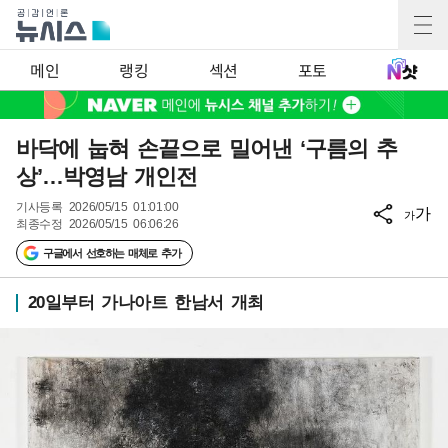
메인
랭킹
섹션
포토
바닥에 눕혀 손끝으로 밀어낸 ‘구름의 추
상’…박영남 개인전
기사등록
2026/05/15 01:01:00
가
가
최종수정
2026/05/15 06:06:26
구글에서 선호하는 매체로 추가
20일부터 가나아트 한남서 개최