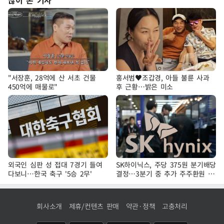
"서장훈, 28억에 산 서초 건물
홍서범♥조갑경, 아들 불륜 사과
450억에 매물로"
후 근황…밝은 미소
외국인 심판 성 접대 7경기 들여
SK하이닉스, 주당 375원 분기배당
다보니…한국 축구 '5승 2무'
결정…3분기 중 추가 주주환원 발
표
회사소개
제휴/컨텐츠 판매
약관·정책
고충처리