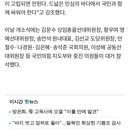
이 고립되면 안된다. 드넓은 민심의 바다에서 국민과 함
께 싸워야 한다"고 강조했다.
이날 개소식에는 김문수 상임총괄선대위원장, 황우여 명
예선대위원장, 송언석 원내대표, 김선교 도당위원장, 안
철수·나경원·김은혜·송석준 국회의원, 이성배 공동선
대위원장 등 국민의힘 지도부와 중진 의원들이 대거 참
석했다.
이시간
핫
뉴스
방은희, 母 고독사에 오열 "이틀 만에 발견"
"바지 벗고 앞뒤로 돌아"…탈북민 회상한 기쁨조 검사