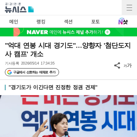
메인
랭킹
섹션
포토
"억대 연봉 시대 경기도"…양향자 '첨단도지
사 캠프' 개소
기사등록
2026/05/14 17:34:35
가
가
구글에서 선호하는 매체로 추가
"경기도가 이긴다면 진정한 정권 견제"