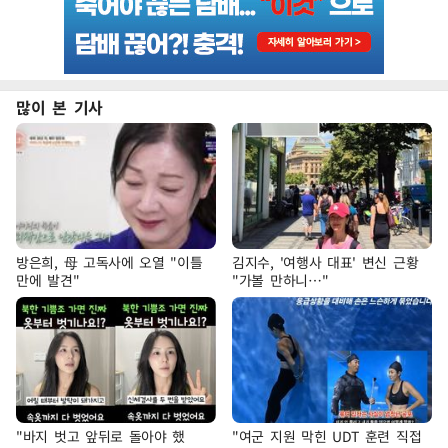
많이 본 기사
방은희, 母 고독사에 오열 "이틀
김지수, '여행사 대표' 변신 근황
만에 발견"
"가볼 만하니…"
"바지 벗고 앞뒤로 돌아야 했
"여군 지원 막힌 UDT 훈련 직접