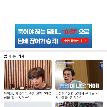
많이 본 기사
유혜정, 자궁적출 수술 고백 "여성
김정렬 "친형 군대서 구타로 사
성을 잃는 것이…"
망…유골 못 찾아"