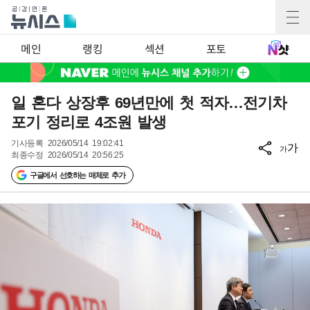
메인
랭킹
섹션
포토
일 혼다 상장후 69년만에 첫 적자…전기차
포기 정리로 4조원 발생
기사등록
2026/05/14 19:02:41
가
가
최종수정
2026/05/14 20:56:25
구글에서 선호하는 매체로 추가