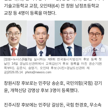
기술고등학교 교장, 오인태(64) 전 창원 남정초등학교
교장 등 4명이 등록을 마쳤다.
[창원=뉴시스]6월3일 실시하는 제9회 전국동시지방선거 후보 등록 첫
날인 14일 경남도선관위에서 교육감선거 후보 등록을 마친 권순기(왼
쪽부터), 김준식, 송영기, 오인태 후보.(사진=경남도선관위 제
공)2026.05.14.
photo@newsis.com
창원시장 후보로는 민주당 송순호, 국민의힘(국힘) 강기
윤, 개혁신당 강명상 후보 3명이 등록했다.
진주시장 후보에는 민주당 갈상돈, 국힘 한경호, 무소속