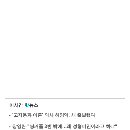
이시간
핫
뉴스
'고지용과 이혼' 의사 허양임, 새 출발했다
장영란 "쌍커풀 3번 밖에…왜 성형미인이라고 하냐"