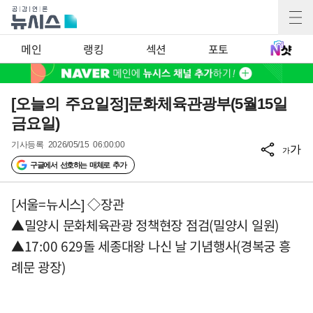
메인
랭킹
섹션
포토
[오늘의 주요일정]문화체육관광부(5월15일
금요일)
기사등록
2026/05/15 06:00:00
가
가
구글에서 선호하는 매체로 추가
[서울=뉴시스] ◇장관
▲밀양시 문화체육관광 정책현장 점검(밀양시 일원)
▲17:00 629돌 세종대왕 나신 날 기념행사(경복궁 흥
례문 광장)