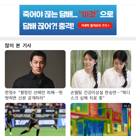
많이 본 기사
한정수 "황정민 선배만 피해…떳
손떨림 건강이상설 한승연…"목디
떳하면 신분 공개하라"
스크 심해 치료 중"