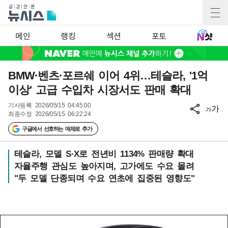
메인
랭킹
섹션
포토
BMW·벤츠·포르쉐 이어 4위…테슬라, '1억
이상' 고급 수입차 시장서도 판매 확대
기사등록
2026/05/15 04:45:00
가
가
최종수정
2026/05/15 06:22:24
구글에서 선호하는 매체로 추가
테슬라, 모델 S·X로 전년비 1134% 판매량 확대
자율주행 관심도 높아지며, 고가에도 수요 몰려
"두 모델 단종되며 수요 연초에 집중된 영향도"