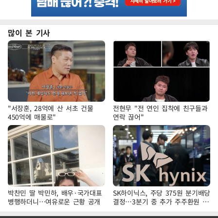
많이 본 기사
"서장훈, 28억에 산 서초 건물
전현무 "전 연인 집착에 친구들과
450억에 매물로"
연락 끊어"
박찬민 딸 박민하, 배우·국가대표
SK하이닉스, 주당 375원 분기배당
병행하더니…여유로운 근황 공개
결정…3분기 중 추가 주주환원 발
표