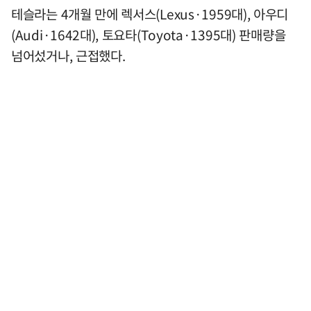
테슬라는 4개월 만에 렉서스(Lexus·1959대), 아우디
(Audi·1642대), 토요타(Toyota·1395대) 판매량을
넘어섰거나, 근접했다.