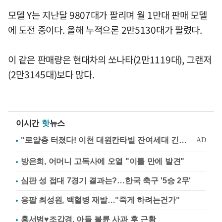
모델 Y는 지난달 9807대가 팔리며 월 1만대 판매 모델
에 도전 중이다. 올해 누적으론 2만5130대가 팔렸다.
이 같은 판매량은 현대차의 쏘나타(2만1119대), 그랜저
(2만3145대)보다 많다.
이시간
핫
뉴스
방은희, 어머니 고독사에 오열 "이틀 만에 발견"
심판 성 접대 7경기 결과는?…한국 축구 '5승 2무'
응팔 최성원, 백혈병 재발…"죽게 하려는건가"
홍서범♥조갑경, 아들 불륜 사과 후 근황