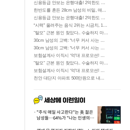
"주식 매일 사고판다"는 美 젊은
남성들…64%가 "나는 인생의
패배자“