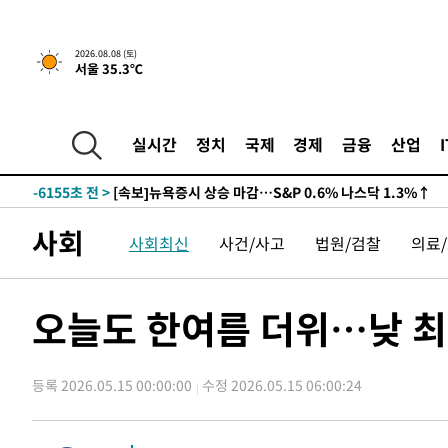
2026.08.08 (토)
서울 35.3℃
실시간
정치
국제
경제
금융
산업
-6155초 전 >
[속보]뉴욕증시 상승 마감…S&P 0.6% 나스닥 1.3%↑
-28873초 전 >
극한폭염 한풀 꺾이지만…'낮 최고 35도' 무더위, 열대야
주 날씨]
-25891초 전 >
축구협회 "압수수색·성접대 논란 사과…쇄신의 기회로 
사회
사회최신
사건/사고
법원/검찰
의료
-24408초 전 >
[속보]'압수수색·성접대 논란' 축구협회 "실망과 걱정 
송"
-13029초 전 >
'최고 37도' 폭염 지속…강원동해안 최대 150㎜ 비
-6155초 전 >
[속보]뉴욕증시 상승 마감…S&P 0.6% 나스닥 1.3%↑
오늘도 한여름 더위…낮 최
-28873초 전 >
극한폭염 한풀 꺾이지만…'낮 최고 35도' 무더위, 열대야
주 날씨]
-25891초 전 >
축구협회 "압수수색·성접대 논란 사과…쇄신의 기회로 
등록 2026.05.15 00:00:00
수정 2026.05.15 06:00:24
-24408초 전 >
[속보]'압수수색·성접대 논란' 축구협회 "실망과 걱정 
송"
-13029초 전 >
'최고 37도' 폭염 지속…강원동해안 최대 150㎜ 비
-6155초 전 >
[속보]뉴욕증시 상승 마감…S&P 0.6% 나스닥 1.3%↑