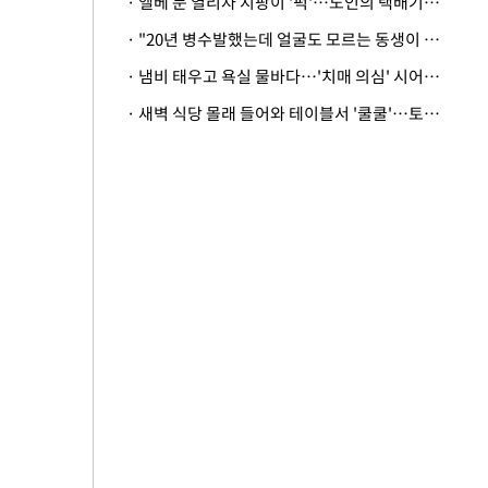
· 엘베 문 열리자 지팡이 '퍽'…노인의 택배기사 폭행 이유
· "20년 병수발했는데 얼굴도 모르는 동생이 유산 절반을"…배다른 형제 상속권 있을까
· 냄비 태우고 욕실 물바다…'치매 의심' 시어머니 검사 권유했다가 '날벼락'
· 새벽 식당 몰래 들어와 테이블서 '쿨쿨'…토사물 남기고 사라진 남성