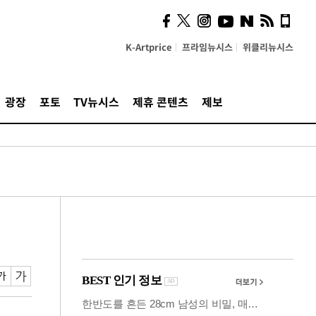
시, 스마트폰 액세서리에
NFC 더했다
K-Artprice
프라임뉴시스
위클리뉴시스
광장
포토
TV뉴시스
제휴 콘텐츠
제보