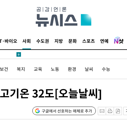
IT·바이오
사회
수도권
지방
문화
스포츠
연예
 계속[다음
삼겠다"
/보건
복지
교육
노동
환경
날씨
수능
안겨드려 죄
고기온 32도[오늘날씨]
 계속[다음
삼겠다"
안겨드려 죄
구글에서 선호하는 매체로 추가