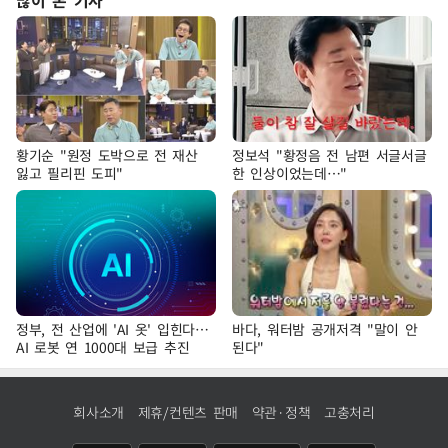
황기순 "원정 도박으로 전 재산
정보석 "황정음 전 남편 서글서글
잃고 필리핀 도피"
한 인상이었는데…"
정부, 전 산업에 'AI 옷' 입힌다…
바다, 워터밤 공개저격 "말이 안
AI 로봇 연 1000대 보급 추진
된다"
회사소개
제휴/컨텐츠 판매
약관·정책
고충처리