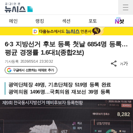
메인
랭킹
섹션
포토
6·3 지방선거 후보 등록 첫날 6854명 등록…
평균 경쟁률 1.6대1(종합2보)
기사등록
2026/05/14 23:30:32
가
가
구글에서 선호하는 매체로 추가
광역단체장 49명, 기초단체장 519명 등록 완료
광역의원 1496명…국회의원 재보선 39명 등록