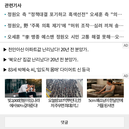
관련기사
정원오 측 "정책대결 포기하고 흑색선전" 오세훈 측 "의혹 피하며 시민 기만 행태"
정원오, 野 '주폭 의혹 제기'에 "허위 조작…심려 끼쳐 송구"(종합)
오세훈 "李 맹종 예스맨 정원오 시민 고통 해결 못해…오만한 권력 폭주 멈추게 해야"
댓글