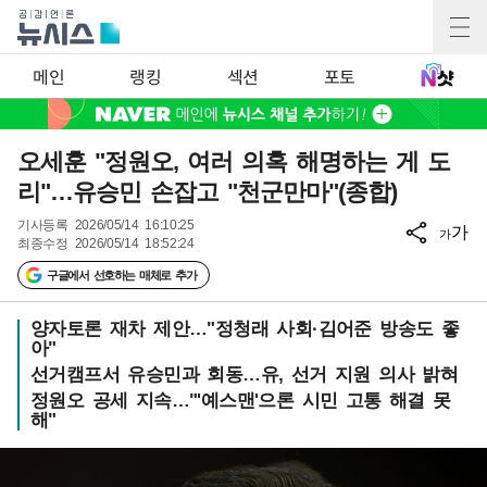
메인
랭킹
섹션
포토
오세훈 "정원오, 여러 의혹 해명하는 게 도
리"…유승민 손잡고 "천군만마"(종합)
기사등록
2026/05/14 16:10:25
가
가
최종수정
2026/05/14 18:52:24
구글에서 선호하는 매체로 추가
양자토론 재차 제안…"정청래 사회·김어준 방송도 좋
아"
선거캠프서 유승민과 회동…유, 선거 지원 의사 밝혀
정원오 공세 지속…"'예스맨'으론 시민 고통 해결 못
해"