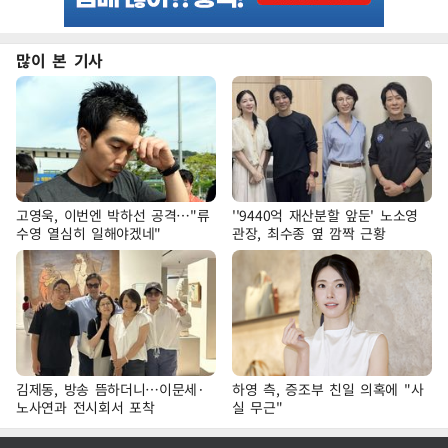
많이 본 기사
고영욱, 이번엔 박하선 공격…"류
''9440억 재산분할 앞둔' 노소영
수영 열심히 일해야겠네"
관장, 최수종 옆 깜짝 근황
김제동, 방송 뜸하더니…이문세·
하영 측, 증조부 친일 의혹에 "사
노사연과 전시회서 포착
실 무근"