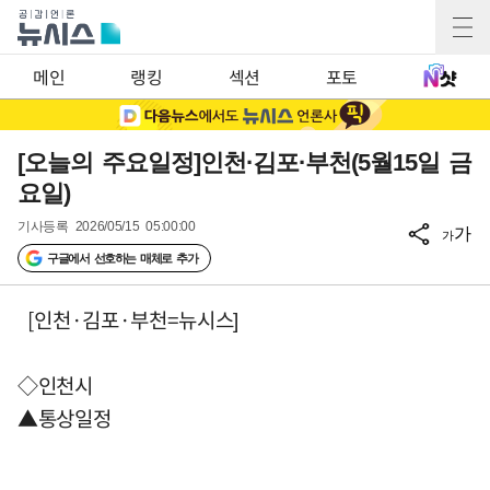
메인
랭킹
섹션
포토
[오늘의 주요일정]인천·김포·부천(5월15일 금
요일)
기사등록
2026/05/15 05:00:00
가
가
구글에서 선호하는 매체로 추가
[인천·김포·부천=뉴시스]
◇인천시
▲통상일정