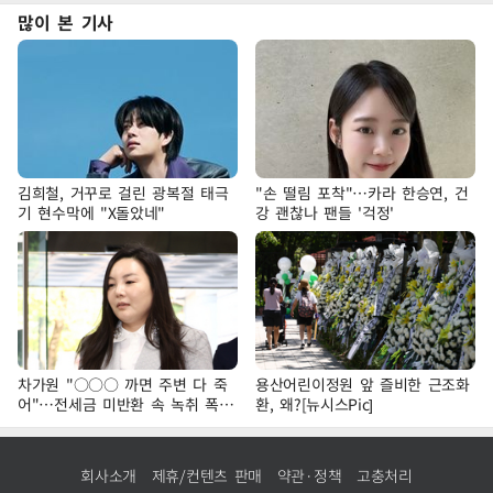
많이 본 기사
김희철, 거꾸로 걸린 광복절 태극
"손 떨림 포착"…카라 한승연, 건
기 현수막에 "X돌았네"
강 괜찮나 팬들 '걱정'
차가원 "○○○ 까면 주변 다 죽
용산어린이정원 앞 즐비한 근조화
어"…전세금 미반환 속 녹취 폭로
환, 왜?[뉴시스Pic]
파장
회사소개
제휴/컨텐츠 판매
약관·정책
고충처리