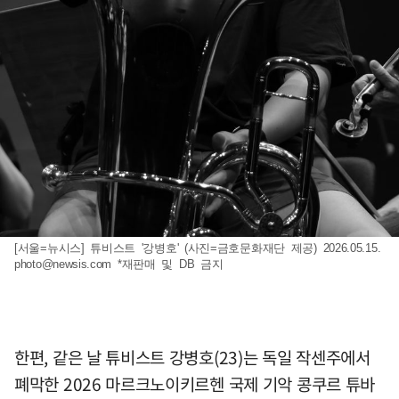
[서울=뉴시스] 튜비스트 '강병호' (사진=금호문화재단 제공) 2026.05.15.
photo@newsis.com
*재판매 및 DB 금지
한편, 같은 날 튜비스트 강병호(23)는 독일 작센주에서
폐막한 2026 마르크노이키르헨 국제 기악 콩쿠르 튜바