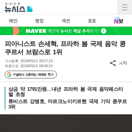
메인
랭킹
섹션
포토
피아니스트 손세혁, 프라하 봄 국제 음악 콩
쿠르서 브람스로 1위
기사등록
2026/05/15 08:27:23
가
가
최종수정
2026/05/15 08:36:24
구글에서 선호하는 매체로 추가
상금 약 1791만원…내년 프라하 봄 국제 음악페스티
벌 초청
튜비스트 강병호, 마르크노이키르헨 국제 기악 콩쿠르
3위