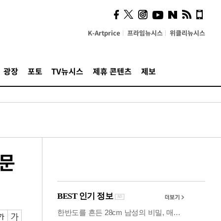
사이 해답 찾았죠"…알을
깨고 나온 '초자아'
K-Artprice
프라임뉴시스
위클리뉴시스
광장
포토
TV뉴시스
제휴 콘텐츠
제보
의문