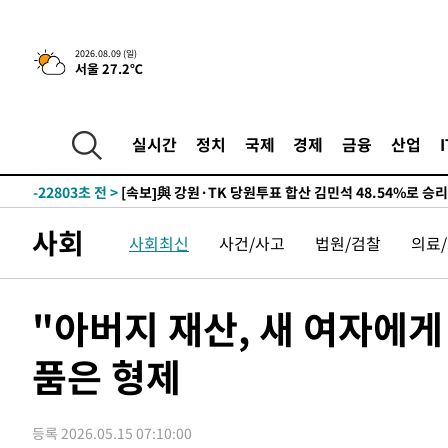
4시간 전 >
이군이 불법 군시설 건설한 레바논 남부에서 레바논군 3명 폭
-31235초 전 >
네타냐후, 트럼프의 가자 평화 2차 15개조 평화안 '거부'
2026.08.09 (일)
서울 27.2℃
-27831초 전 >
이강인 ATM 입단식에 '상암벌 들썩'…"세계적인 선수 
-26827초 전 >
태풍 돌핀, 중 저장성 타이저우시 해안에 상륙 (1보)
-24173초 전 >
AT마드리드 데뷔 앞둔 이강인, 맨시티전 선발 대신 '벤치 
실시간
정치
국제
경제
금융
산업
-22803초 전 >
[속보]與 강원·TK 당원투표 합산 김민석 48.54%로 
44.40%
-22137초 전 >
與 강원·TK 당원투표 합산 김민석 46.01%로 승리…정
44.53%
-21977초 전 >
[속보]與전대 권리당원투표…강원·경북 김민석, 대구 정
사회
사회최신
사건/사고
법원/검찰
의료
-21784초 전 >
[속보]與 당대표 경선, 경북 권리당원 투표 김민석 47.3
45.71%
-21686초 전 >
[속보]與 당대표 경선, 대구 권리당원 투표 정청래 47.8
46.35%
-21483초 전 >
[속보]與 당대표 경선, 강원 권리당원 투표 김민석 승리…5
"아버지 재산, 새 여자에
득표
-19401초 전 >
"일본축구협회, 대한축구협회 성 접대 의혹 심판 조사"
품은 형제
-12043초 전 >
[속보]장은수, KLPGA 제주삼다수 역전 우승…데뷔 10년
정상
-7408초 전 >
"얼마나 더웠으면"…안동 물길공원서 헤엄친 구렁이 '소동
-7335초 전 >
손흥민, 68분 뛰고 2경기 침묵…LAFC, 톨루카에 1-0 승리
등록 2026.05.15 07:10:00
-6607초 전 >
'2경기 연속 침묵' 손흥민, 톨루카전 68분만 뛰고 슈팅 0개