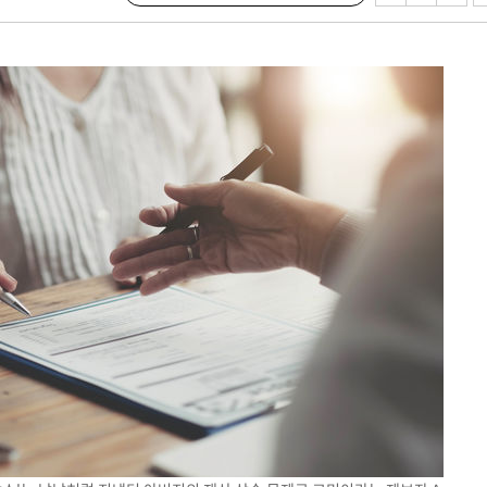
대우'
'온도차'
 밝혀
발로 부상
되길"
시작'
승리…정청래
청래
청래 승리
7%·정청래
2%·김민석
0.30%