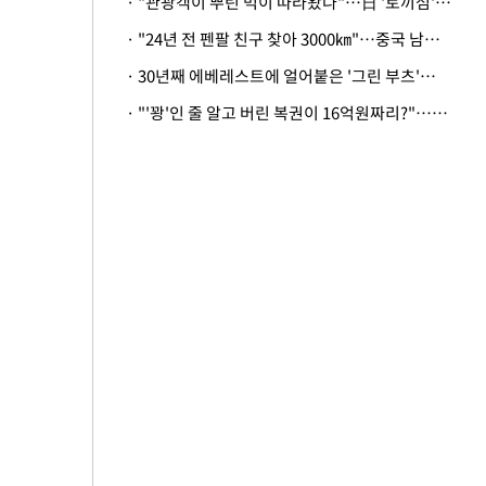
· "관광객이 뿌린 먹이 따라왔나"…日 '토끼섬' 멧돼지, 토끼까지 사냥
· "24년 전 펜팔 친구 찾아 3000㎞"…중국 남성 사연에 '뭉클'
· 30년째 에베레스트에 얼어붙은 '그린 부츠'…드디어 가족 품으로
· "'꽝'인 줄 알고 버린 복권이 16억원짜리?"…극적으로 되찾은 사연