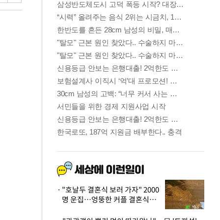
"호날두 결혼식 보러 가자" 2000
명 운집…엉뚱한 커플 결혼식에
'황당'