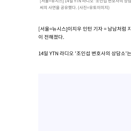
[서울=뉴시스] 14일 YTN 라디오 '조인섭 변호사의 
-12043초 전 >
[속보]장은수, KLPGA 제주삼다수 역전 우승…데뷔 10년
씨의 사연을 공유했다. (사진=유토이미지)
정상
-7408초 전 >
"얼마나 더웠으면"…안동 물길공원서 헤엄친 구렁이 '소동
-7335초 전 >
손흥민, 68분 뛰고 2경기 침묵…LAFC, 톨루카에 1-0 승리
[서울=뉴시스]이지우 인턴 기자 = 남남처럼
-6607초 전 >
'2경기 연속 침묵' 손흥민, 톨루카전 68분만 뛰고 슈팅 0개
이 전해졌다.
-5359초 전 >
이강인, 오늘 서울서 AT마드리드 입단식…'전례 없는 특급
2시간 전 >
'여긴 20도, 저긴 50도'…열화상 카메라로 본 폭염 저감시설 
14일 YTN 라디오 '조인섭 변호사의 상담소'
2시간 전 >
콜롬비아 신임 우파 대통령 취임 하루만에 차량폭탄 폭발 사건
4시간 전 >
튀르키예 외무장관, "메카 3국 방위협정은 이란이 목표 아냐 "
4시간 전 >
이군이 불법 군시설 건설한 레바논 남부에서 레바논군 3명 폭