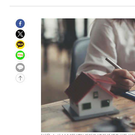
-5359초 전 >
이강인, 오늘 서울서 AT마드리드 입단식…'전례 없는 특급
2시간 전 >
'여긴 20도, 저긴 50도'…열화상 카메라로 본 폭염 저감시설 
2시간 전 >
콜롬비아 신임 우파 대통령 취임 하루만에 차량폭탄 폭발 사건
4시간 전 >
튀르키예 외무장관, "메카 3국 방위협정은 이란이 목표 아냐 "
4시간 전 >
이군이 불법 군시설 건설한 레바논 남부에서 레바논군 3명 폭
-31235초 전 >
네타냐후, 트럼프의 가자 평화 2차 15개조 평화안 '거부'
-27831초 전 >
이강인 ATM 입단식에 '상암벌 들썩'…"세계적인 선수 
-26827초 전 >
태풍 돌핀, 중 저장성 타이저우시 해안에 상륙 (1보)
-24173초 전 >
AT마드리드 데뷔 앞둔 이강인, 맨시티전 선발 대신 '벤치 
-22803초 전 >
[속보]與 강원·TK 당원투표 합산 김민석 48.54%로 
44.40%
-22137초 전 >
與 강원·TK 당원투표 합산 김민석 46.01%로 승리…정
44.53%
-21977초 전 >
[속보]與전대 권리당원투표…강원·경북 김민석, 대구 정
-21784초 전 >
[속보]與 당대표 경선, 경북 권리당원 투표 김민석 47.3
45.71%
-21686초 전 >
[속보]與 당대표 경선, 대구 권리당원 투표 정청래 47.8
46.35%
-21483초 전 >
[속보]與 당대표 경선, 강원 권리당원 투표 김민석 승리…5
득표
-19401초 전 >
"일본축구협회, 대한축구협회 성 접대 의혹 심판 조사"