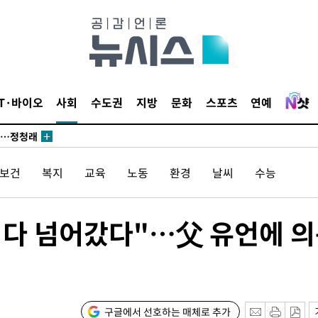
발로 부상
되길"
시작'
IT·바이오
사회
수도권
지방
문화
스포츠
연예
승리…정청래
청래
청래 승리
/보건
복지
교육
노동
환경
날씨
수능
7%·정청래
2%·김민석
0.30%
게 다 넘어갔다"…父 유언에 
 차에 첫
'
(종합)
구글에서 선호하는 매체로 추가