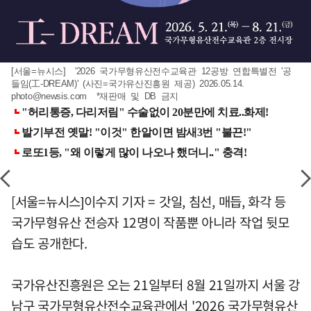
[서울=뉴시스] '2026 국가무형유산전수교육관 12공방 연합특별전 '공
들임(工-DREAM)' (사진=국가유산진흥원 제공) 2026.05.14.
photo@newsis.com
*재판매 및 DB 금지
[서울=뉴시스]이수지 기자 = 갓일, 침선, 매듭, 화각 등
국가무형유산 전승자 12명이 작품뿐 아니라 작업 뒷모
습도 공개한다.
국가유산진흥원은 오는 21일부터 8월 21일까지 서울 강
남구 국가무형유산전수교육관에서 '2026 국가무형유산