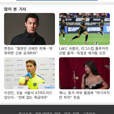
많이 본 기사
한정수 "황정민 선배만 피해…떳
LAFC 손흥민, 리그스컵 톨루카전
떳하면 신분 공개하라"
선발 출격…득점포 재가동 도전
이강인, 오늘 서울서 AT마드리드
제니, 동거 여부 물음에 "여기까지
입단식…'전례 없는 특급대우'
만 하자" 웃음
회사소개
제휴/컨텐츠 판매
약관·정책
고충처리