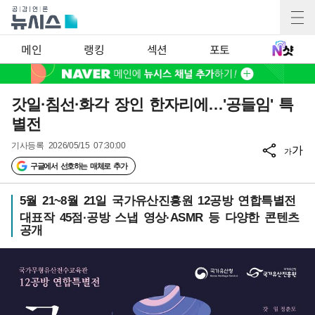
메인
랭킹
섹션
포토
갓일·침선·화각 장인 한자리에…'공들임' 특
별전
기사등록
2026/05/15 07:30:00
가
가
구글에서 선호하는 매체로 추가
5월 21~8월 21일 국가유산진흥원 12공방 연합특별전
대표작 45점·공방 스냅 영상·ASMR 등 다양한 콘텐츠
공개