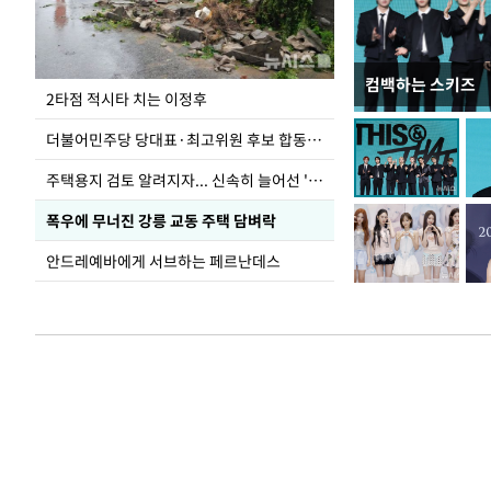
컴백하는 스키즈
청와대 일주일
2타점 적시타 치는 이정후
더불어민주당 당대표·최고위원 후보 합동연설회
주택용지 검토 알려지자... 신속히 늘어선 '근조화환'
폭우에 무너진 강릉 교동 주택 담벼락
안드레예바에게 서브하는 페르난데스