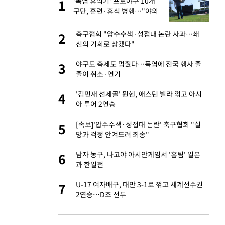
'폭염 휴식기' 프로야구 10개
1
1
주일
구단, 훈련·휴식 병행…"야외
훈련 해도 안전 최우선"
 노무현·문재인 철
축구협회 "압수수색·성접대 논란 사과…쇄
2
2
신의 기회로 삼겠다"
0개 구단, 훈련·휴
야구도 축제도 멈췄다…폭염에 전국 행사 줄
3
3
 안전 최우선"
줄이 취소·연기
까지…제조업 바꾸는
'김민재 선제골' 뮌헨, 애스턴 빌라 꺾고 아시
4
4
아 투어 2연승
오나…20억대 아파트
[속보]'압수수색·성접대 논란' 축구협회 "실
5
5
 그 이후②]
망과 걱정 안겨드려 죄송"
초췌한 근황…충주시
남자 농구, 나고야 아시안게임서 '홈팀' 일본
6
6
과 한일전
승연, 건강 괜찮나
U-17 여자배구, 대만 3-1로 꺾고 세계선수권
7
7
2연승…D조 선두