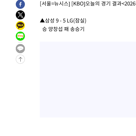
[서울=뉴시스] [KBO]오늘의 경기 결과<2026
-5435초 전 >
여수 오동도 해상서 모터보트 전복…1명 사망·1명 실종
-1662초 전 >
극한폭염 한풀 꺾이지만…'낮 최고 35도' 무더위, 열대야 
▲삼성 9 - 5 LG(잠실)
주 날씨]
22분 전 >
축구협회 "압수수색·성접대 논란 사과…쇄신의 기회로 삼겠다
승 양창섭 패 송승기
46분 전 >
[속보]'압수수색·성접대 논란' 축구협회 "실망과 걱정 안겨드
3시간 전 >
'최고 37도' 폭염 지속…강원동해안 최대 150㎜ 비
5시간 전 >
[속보]뉴욕증시 상승 마감…S&P 0.6% 나스닥 1.3%↑
-30264초 전 >
[속보]與최고위원 제주·인천 순회경선…박선원·최민희
한민수·김용 순
-30217초 전 >
[속보]김민석, 與 전대 당원투표 누적 득표율 45.42%로 
청래 44.56%
-29499초 전 >
[속보]與 대표 경선 제주·인천 당원투표…金 47.75%·
42.08%·宋 10.17%
-29033초 전 >
이강인 "아틀레티코 이적 기뻐…등번호 7번 의미보단 팀 
것"
-28968초 전 >
[속보]與 당대표 경선, 제주·인천 권리당원 투표 김민석 
-22742초 전 >
낮 최고 35도 '무더위'…동해안 시간당 30㎜ '강한 비'[
-22012초 전 >
[속보]이강인 "감독님이 원하는 마음 느꼈고, 많은 트로피
틀레티코 이적"
-21794초 전 >
수도권 40도 육박 '펄펄'…동해안 일부 지역엔 호의주의
-20763초 전 >
온열질환 사망자 3명 늘어…누적 환자 3000명 돌파
-14708초 전 >
강릉에 시간당 81.4㎜ 물폭탄…도로 잠기고 담벼락 붕괴