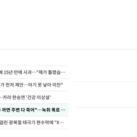
표창원, 남규리에 15년 만에 사과…"제가 틀렸습니다"
내가 먼저 제안…아기 못 낳아 미안"
…카라 한승연 '건강 이상설'
차가원 "○○○ 까면 주변 다 죽어"…녹취 폭로 파장
김희철, 거꾸로 걸린 광복절 태극기 현수막에 "X돌았네"