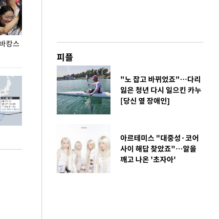
 바캉스
용산어린이정원 앞 즐비한 근조화환, 왜?
이번주 국회에는 
피플
"노 잡고 바뀌었죠"…다리
잃은 청년 다시 일으킨 카누
[당신 옆 장애인]
아르테미스 "대중성·코어
사이 해답 찾았죠"…알을
깨고 나온 '초자아'