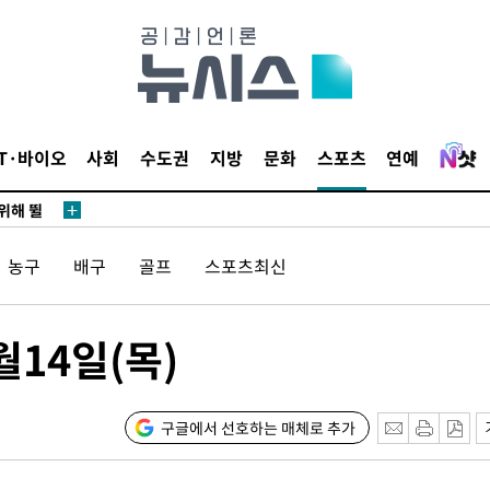
·서미화·
1위… 정
IT·바이오
사회
수도권
지방
문화
스포츠
연예
鄭
위해 뛸
승리
농구
배구
골프
스포츠최신
내일날씨]
 원해 아
보
월14일(목)
구글에서 선호하는 매체로 추가