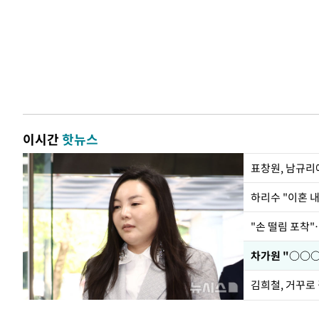
이시간
핫뉴스
하리수 "이혼 
"손 떨림 포착"