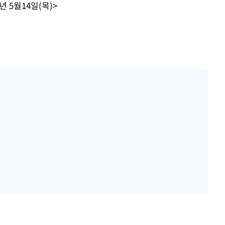
년 5월14일(목)>
계속[다음
"
려 죄송"
·서미화·
1위… 정
鄭
위해 뛸
승리
내일날씨]
 원해 아
보