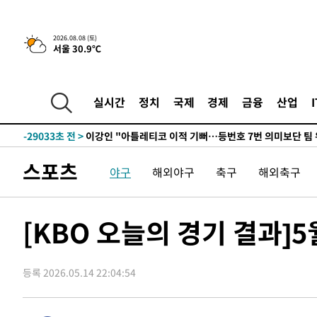
2026.08.08 (토)
서울 30.9℃
5시간 전 >
[속보]뉴욕증시 상승 마감…S&P 0.6% 나스닥 1.3%↑
-30264초 전 >
[속보]與최고위원 제주·인천 순회경선…박선원·최민희
한민수·김용 순
-30217초 전 >
[속보]김민석, 與 전대 당원투표 누적 득표율 45.42%로 
실시간
정치
국제
경제
금융
산업
청래 44.56%
-29499초 전 >
[속보]與 대표 경선 제주·인천 당원투표…金 47.75%·
42.08%·宋 10.17%
-29033초 전 >
이강인 "아틀레티코 이적 기뻐…등번호 7번 의미보단 팀 
것"
-28968초 전 >
[속보]與 당대표 경선, 제주·인천 권리당원 투표 김민석 
스포츠
야구
해외야구
축구
해외축구
-22742초 전 >
낮 최고 35도 '무더위'…동해안 시간당 30㎜ '강한 비'[
-22012초 전 >
[속보]이강인 "감독님이 원하는 마음 느꼈고, 많은 트로피
틀레티코 이적"
-21794초 전 >
수도권 40도 육박 '펄펄'…동해안 일부 지역엔 호의주의
[KBO 오늘의 경기 결과]5
-20763초 전 >
온열질환 사망자 3명 늘어…누적 환자 3000명 돌파
-14708초 전 >
강릉에 시간당 81.4㎜ 물폭탄…도로 잠기고 담벼락 붕괴
등록 2026.05.14 22:04:54
-10815초 전 >
백운산서 80년근 천종산삼 9뿌리 발견…감정가 1.3억원
-8525초 전 >
선재도서 해루질 나섰다 실종 60대, 닷새 만에 숨진 채 발견
-6059초 전 >
남자 농구, 나고야 아시안게임서 '홈팀' 일본과 한일전