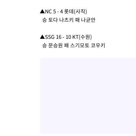
-10815초 전 >
백운산서 80년근 천종산삼 9뿌리 발견…감정가 1.3억원
▲NC 5 - 4 롯데(사직)
-8525초 전 >
선재도서 해루질 나섰다 실종 60대, 닷새 만에 숨진 채 발견
승 토다 나츠키 패 나균안
-6059초 전 >
남자 농구, 나고야 아시안게임서 '홈팀' 일본과 한일전
-5435초 전 >
여수 오동도 해상서 모터보트 전복…1명 사망·1명 실종
▲SSG 16 - 10 KT(수원)
-1662초 전 >
극한폭염 한풀 꺾이지만…'낮 최고 35도' 무더위, 열대야 
승 문승원 패 스기모토 코우키
주 날씨]
22분 전 >
축구협회 "압수수색·성접대 논란 사과…쇄신의 기회로 삼겠다
46분 전 >
[속보]'압수수색·성접대 논란' 축구협회 "실망과 걱정 안겨드
3시간 전 >
'최고 37도' 폭염 지속…강원동해안 최대 150㎜ 비
5시간 전 >
[속보]뉴욕증시 상승 마감…S&P 0.6% 나스닥 1.3%↑