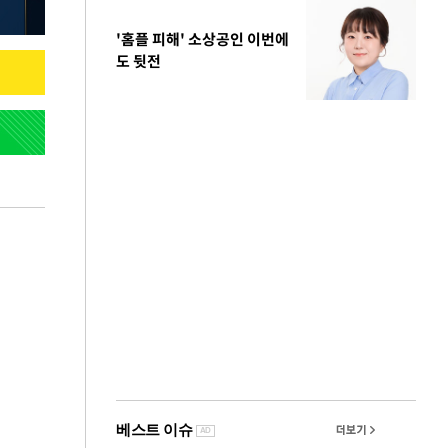
'홈플 피해' 소상공인 이번에
도 뒷전