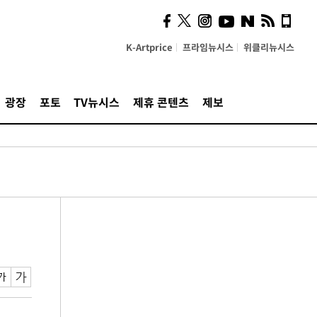
K-Artprice
프라임뉴시스
위클리뉴시스
광장
포토
TV뉴시스
제휴 콘텐츠
제보