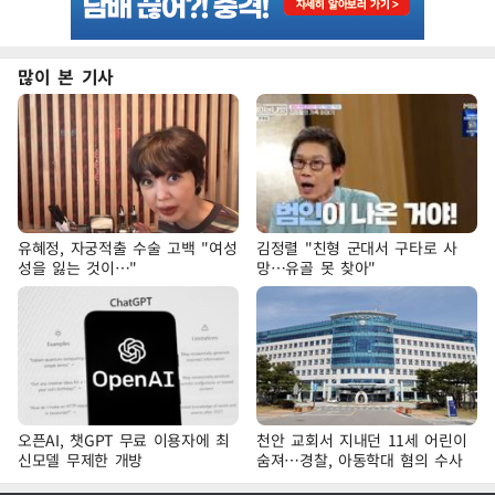
많이 본 기사
유혜정, 자궁적출 수술 고백 "여성
김정렬 "친형 군대서 구타로 사
성을 잃는 것이…"
망…유골 못 찾아"
오픈AI, 챗GPT 무료 이용자에 최
천안 교회서 지내던 11세 어린이
신모델 무제한 개방
숨져…경찰, 아동학대 혐의 수사