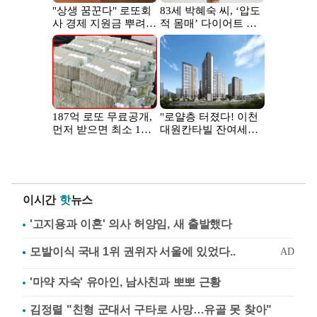
이시간
핫
뉴스
'고지용과 이혼' 의사 허양임, 새 출발했다
'마약 자숙' 유아인, 남사친과 뽀뽀 근황
김정렬 "친형 군대서 구타로 사망…유골 못 찾아"