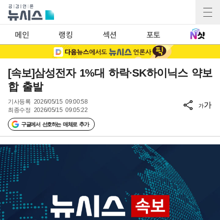
메인
랭킹
섹션
포토
[속보]삼성전자 1%대 하락·SK하이닉스 약보
합 출발
기사등록
2026/05/15 09:00:58
가
가
최종수정
2026/05/15 09:05:22
구글에서 선호하는 매체로 추가