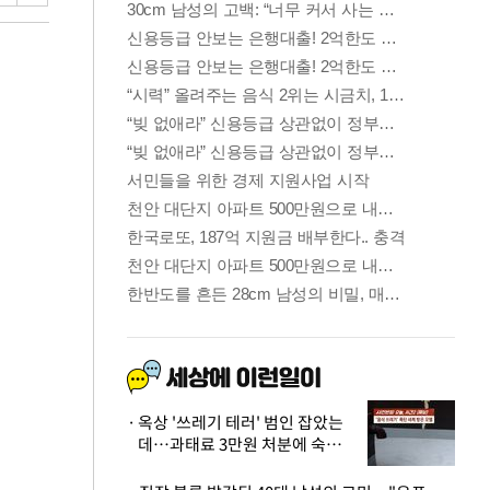
옥상 '쓰레기 테러' 범인 잡았는
데…과태료 3만원 처분에 숙박업
주 허탈