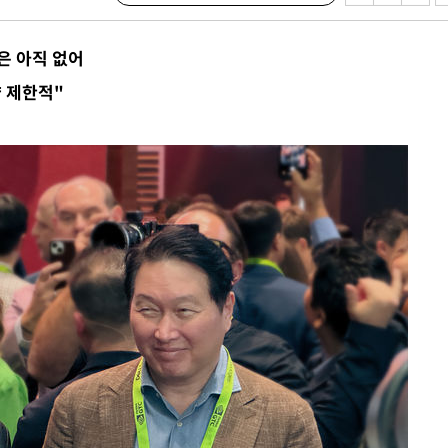
 절차 개시
은 아직 없어
액
향 제한적"
 사망
 CDC
 압수수색
위 등 9곳
출발
개장
3명은 중