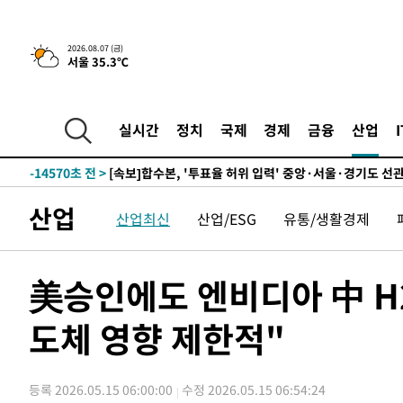
25.3%↑
-21266초 전 >
[속보]'채상병 순직 책임' 임성근, 항소심도 징역 3년
-21132초 전 >
[속보]종합특검, '관저이전 봐주기 감사' 유병호 구속기소
2026.08.07 (금)
서울 35.3℃
-17732초 전 >
민주 콩고 에볼라환자 4천명 돌파, 4053명 발생 1850명
-16982초 전 >
[속보]'300억원대 사기 혐의' 차가원 대표 구속 송치
-16176초 전 >
"미 전국적 살모네라 식중독 원인은 멕시코산 할라피뇨"--
실시간
정치
국제
경제
금융
산업
-14689초 전 >
[속보]경찰·노동부, HL만도 평택사업장 끼임 사망 관련
-14570초 전 >
[속보]합수본, '투표율 허위 입력' 중앙·서울·경기도 선관
압수수색
-14325초 전 >
[속보]원·달러 환율, 오전 9시 1423.8원
산업
산업최신
산업/ESG
유통/생활경제
-14121초 전 >
[속보]삼성전자·SK하이닉스 동반 강보합…1%대 상승 
-14107초 전 >
[속보]코스닥, 5.95포인트(0.74%) 상승한 807.62개장
-14075초 전 >
[속보]코스피, 6300선 재탈환…1.09% 오른 6365.07 
美승인에도 엔비디아 中 H
-11240초 전 >
시리아 다마스쿠스 교외에서 미니버스 폭발.. 14명 부상, 
태
도체 영향 제한적"
-10538초 전 >
입추에도 극한더위…서울 낮 39도 '폭염중대경보'
-5502초 전 >
이란, 호르무즈서 "적국 목표물들"과 대치로 남부 케슘섬
례 큰 폭발음
-4217초 전 >
[속보]美, 폴리실리콘 수입 규제…파생제품 15% 관세, 12
등록 2026.05.15 06:00:00
수정 2026.05.15 06:54:24
효
-2368초 전 >
[속보]트럼프, 美 원정출산 금지 행정명령 서명