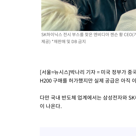
-5522초 전 >
이란, 호르무즈서 "적국 목표물들"과 대치로 남부 케슘섬
례 큰 폭발음
-4237초 전 >
[속보]美, 폴리실리콘 수입 규제…파생제품 15% 관세, 12
효
-2388초 전 >
[속보]트럼프, 美 원정출산 금지 행정명령 서명
-88초 전 >
[속보] 뉴욕증시, 일제 하락 마감…나스닥 0.06%↓
SK하이닉스 전시 부스를 찾은 엔비디아 젠슨 황 CEO(
제공) *재판매 및 DB 금지
[서울=뉴시스]박나리 기자 = 미국 정부가 중
H200 구매를 허가했지만 실제 공급은 아직 
다만 국내 반도체 업계에서는 삼성전자와 SK
이 나온다.