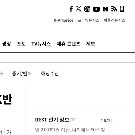
시, 스마트폰 액세서리에
NFC 더했다
K-Artprice
프라임뉴시스
위클리뉴시스
광장
포토
TV뉴시스
제휴 콘텐츠
제보
자
중기/벤처
해양수산
K반