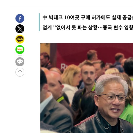
-68초 전 >
[속보] 뉴욕증시, 일제 하락 마감…나스닥 0.06%↓
-28801초 전 >
[속보]국힘 윤리위, '돌려차기 발언' 진종오·서범수 징계
中 빅테크 10여곳 구매 허가에도 실제 공급
-24126초 전 >
[속보] 7월 중국 수출 23.9%↑ 수입 27.5%↑…무역총
업계 "없어서 못 파는 상황…중국 변수 영
25.3%↑
-21286초 전 >
[속보]'채상병 순직 책임' 임성근, 항소심도 징역 3년
-21152초 전 >
[속보]종합특검, '관저이전 봐주기 감사' 유병호 구속기소
-17752초 전 >
민주 콩고 에볼라환자 4천명 돌파, 4053명 발생 1850명
-17002초 전 >
[속보]'300억원대 사기 혐의' 차가원 대표 구속 송치
-16196초 전 >
"미 전국적 살모네라 식중독 원인은 멕시코산 할라피뇨"--
-14709초 전 >
[속보]경찰·노동부, HL만도 평택사업장 끼임 사망 관련
-14590초 전 >
[속보]합수본, '투표율 허위 입력' 중앙·서울·경기도 선관
압수수색
-14345초 전 >
[속보]원·달러 환율, 오전 9시 1423.8원
-14141초 전 >
[속보]삼성전자·SK하이닉스 동반 강보합…1%대 상승 
-14127초 전 >
[속보]코스닥, 5.95포인트(0.74%) 상승한 807.62개장
-14095초 전 >
[속보]코스피, 6300선 재탈환…1.09% 오른 6365.07 
-11260초 전 >
시리아 다마스쿠스 교외에서 미니버스 폭발.. 14명 부상, 
태
-10558초 전 >
입추에도 극한더위…서울 낮 39도 '폭염중대경보'