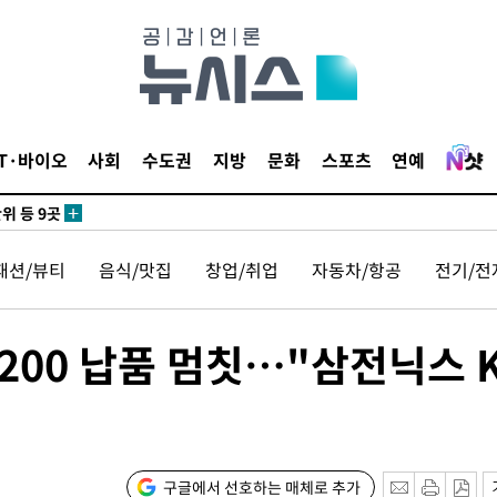
 사망
 CDC
IT·바이오
사회
수도권
지방
문화
스포츠
연예
 압수수색
위 등 9곳
패션/뷰티
음식/맛집
창업/취업
자동차/항공
전기/전
출발
개장
200 납품 멈칫…"삼전닉스 
3명은 중
에서 두차
0일 후 발
구글에서 선호하는 매체로 추가