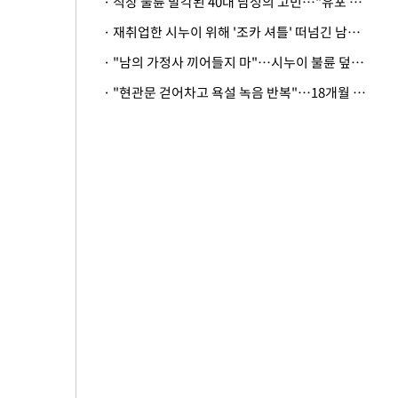
· 직장 불륜 발각된 40대 남성의 고민…"유포 동료 명예훼손·협박죄 고소 가능할까"
· 재취업한 시누이 위해 '조카 셔틀' 떠넘긴 남편…아내 "난 못한다"
· "남의 가정사 끼어들지 마"…시누이 불륜 덮으려는 남편에 억울한 아내
· "현관문 걷어차고 욕설 녹음 반복"…18개월 아기 키우는 집 뒤흔든 '앞집의 비극'