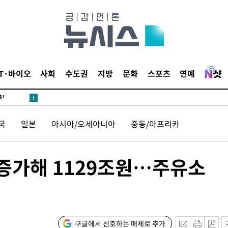
 하향
별재난지역
…희망지 못
날씨]
요 선제 대
IT·바이오
사회
수도권
지방
문화
스포츠
연예
단
무'
국
일본
아시아/오세아니아
중동/아프리카
마쳐
% 증가해 1129조원…주유소
장 기소
회
교수…이병
구글에서 선호하는 매체로 추가
차 개시