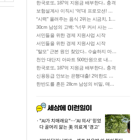
"AI가 치매래요"…'AI 의사' 믿었
다 골머리 앓는 美 의료계 '경고'