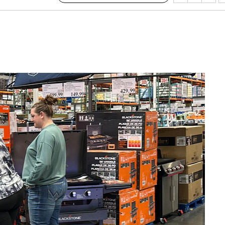
0.3만개
 4.1%로
말고 과감히
쪽 아웃바
 하향
별재난지역
…희망지 못
날씨]
요 선제 대
단
무'
마쳐
장 기소