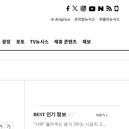
시, 스마트폰 액세서리에
NFC 더했다
K-Artprice
프라임뉴시스
위클리뉴시스
광장
포토
TV뉴시스
제휴 콘텐츠
제보