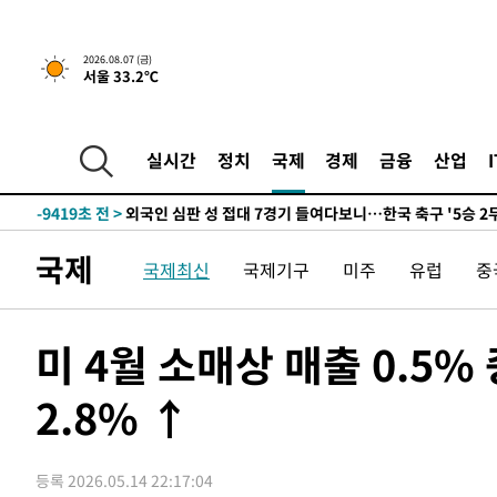
운드는 임시"
-17106초 전 >
"낮 기온 소폭 하락"…수도권 폭염중대경보, 폭염경보로
-17070초 전 >
[속보]이 대통령, '호우피해' 안동·의성 관할 4개 면 특
2026.08.07 (금)
서울 33.2℃
선포
-17033초 전 >
[단독]중수청 지원 검사들, 정원 초과 시 낮은 계급 임용
갈 수도
-15004초 전 >
낮 최고 37도 찜통더위…곳곳 소나기·강원 많은 비[내일
-13310초 전 >
SK하이닉스, 용인·청주 팹에 54조 투자…"AI 메모리 수
실시간
정치
국제
경제
금융
산업
응"
-10166초 전 >
여자배구 이재영·이다영 자매, 아제르바이잔 투란VC 입
-9419초 전 >
외국인 심판 성 접대 7경기 들여다보니…한국 축구 '5승 2
-9153초 전 >
[속보]코스닥, 2.86포인트(0.36%) 내린 798.81마감
국제
국제최신
국제기구
미주
유럽
중
-9106초 전 >
[속보]코스피, 6200선 약보합…0.60% 내린 6258.77에 
-9086초 전 >
[속보]원·달러 환율, 7.7원 내린 1416.1원 마감
-8975초 전 >
[속보] 노원서 40.1도 관측…서울, 2018년 이후 첫 40도
미 4월 소매상 매출 0.5
-6065초 전 >
[속보]종합특검, '계엄 수용공간 확보' 신용해 前교정본부
2.8% ↑
-4938초 전 >
외신들도 주목한 韓축구 파문…"국민적 공분에 수사 재개"
-4909초 전 >
11시간 압수수색에 성접대 파문까지…'쑥대밭' 된 축구협
-3931초 전 >
[속보]규제합리화위원회 부위원장에 김태유 서울대 공대 
등록 2026.05.14 22:17:04
태 후임
-289초 전 >
[속보]국힘 윤리위, '돌려차기 발언' 진종오·서범수 징계 절