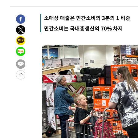
-31162초 전 >
미 사업체 일자리, 7월에 2.3만개 순감하고 그 전 2개월 1
하향수정 (2보)
-30610초 전 >
[속보] 미 사업체, 일자리 7월에 2.3만 개 줄어…실업률은
소매상 매출은 민간소비의 3분의 1 비중
↓
-26473초 전 >
[속보]이 대통령 "부동산 공급 기존 사고방식 매달리지 
민간소비는 국내총생산의 70% 차지
실천"
-25558초 전 >
이란, "오만과 '중앙 단일 루트' 합의…북쪽 인바운드·남
운드는 임시"
-17126초 전 >
"낮 기온 소폭 하락"…수도권 폭염중대경보, 폭염경보로
-17090초 전 >
[속보]이 대통령, '호우피해' 안동·의성 관할 4개 면 특
선포
-17053초 전 >
[단독]중수청 지원 검사들, 정원 초과 시 낮은 계급 임용
갈 수도
-15024초 전 >
낮 최고 37도 찜통더위…곳곳 소나기·강원 많은 비[내일
-13330초 전 >
SK하이닉스, 용인·청주 팹에 54조 투자…"AI 메모리 수
응"
-10186초 전 >
여자배구 이재영·이다영 자매, 아제르바이잔 투란VC 입
-9439초 전 >
외국인 심판 성 접대 7경기 들여다보니…한국 축구 '5승 2
-9173초 전 >
[속보]코스닥, 2.86포인트(0.36%) 내린 798.81마감
-9126초 전 >
[속보]코스피, 6200선 약보합…0.60% 내린 6258.77에 
-9106초 전 >
[속보]원·달러 환율, 7.7원 내린 1416.1원 마감
-8995초 전 >
[속보] 노원서 40.1도 관측…서울, 2018년 이후 첫 40도
-6085초 전 >
[속보]종합특검, '계엄 수용공간 확보' 신용해 前교정본부