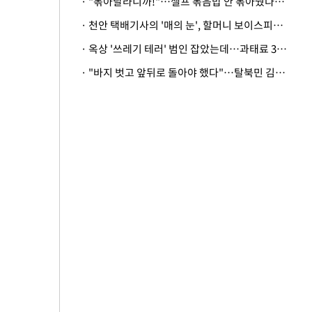
· "볶아달라니까!"…셀프 볶음밥 안 볶아줬다고 사장 폭행한 손님
· 천안 택배기사의 '매의 눈', 할머니 보이스피싱 피해 막아
· 옥상 '쓰레기 테러' 범인 잡았는데…과태료 3만원 처분에 숙박업주 허탈
· "바지 벗고 앞뒤로 돌아야 했다"…탈북민 김서아, 기쁨조 검사 수치심 회상