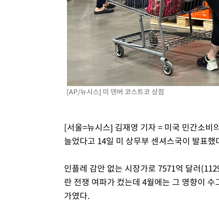
-4958초 전 >
외신들도 주목한 韓축구 파문…"국민적 공분에 수사 재개"
-4929초 전 >
11시간 압수수색에 성접대 파문까지…'쑥대밭' 된 축구협
-3951초 전 >
[속보]규제합리화위원회 부위원장에 김태유 서울대 공대 
태 후임
-309초 전 >
[속보]국힘 윤리위, '돌려차기 발언' 진종오·서범수 징계 절
[AP/뉴시스] 미 덴버 코스트코 상점
[서울=뉴시스] 김재영 기자 = 미국 민간소비의
늘었다고 14일 미 상무부 센셔스국이 발표했
인플레 감안 없는 시장가로 7571억 달러(112
란 전쟁 여파가 컸는데 4월에는 그 영향이 수그
가였다.