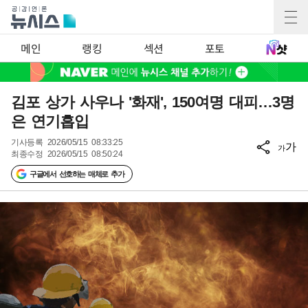
메인
랭킹
섹션
포토
김포 상가 사우나 '화재', 150여명 대피…3명
은 연기흡입
기사등록
2026/05/15 08:33:25
가
가
최종수정
2026/05/15 08:50:24
구글에서 선호하는 매체로 추가