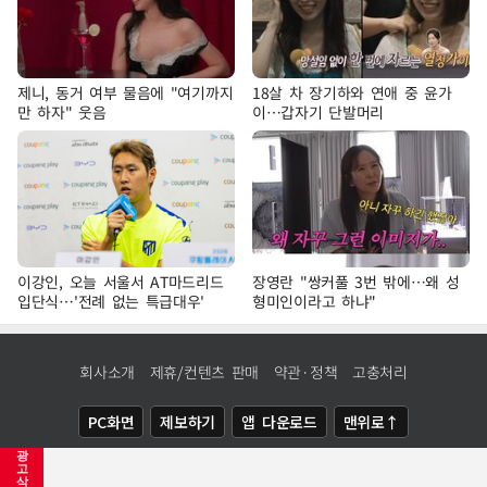
제니, 동거 여부 물음에 "여기까지
18살 차 장기하와 연애 중 윤가
만 하자" 웃음
이…갑자기 단발머리
이강인, 오늘 서울서 AT마드리드
장영란 "쌍커풀 3번 밖에…왜 성
입단식…'전례 없는 특급대우'
형미인이라고 하냐"
회사소개
제휴/컨텐츠 판매
약관·정책
고충처리
PC화면
제보하기
앱 다운로드
맨위로↑
광
COPYRIGHTⓒ
NEWSIS
ALL RIGHTS RESERVED.
고
삭