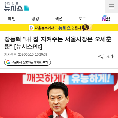
메인
랭킹
섹션
포토
장동혁 "내 집 지켜주는 서울시장은 오세훈
뿐" [뉴시스Pic]
기사등록
2026/05/15 10:20:08
가
가
구글에서 선호하는 매체로 추가