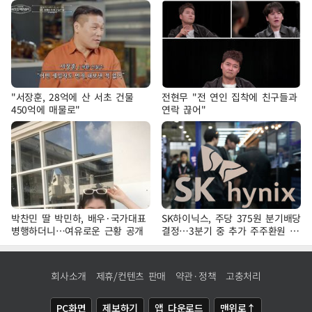
"서장훈, 28억에 산 서초 건물
전현무 "전 연인 집착에 친구들과
450억에 매물로"
연락 끊어"
박찬민 딸 박민하, 배우·국가대표
SK하이닉스, 주당 375원 분기배당
병행하더니…여유로운 근황 공개
결정…3분기 중 추가 주주환원 발
표
회사소개
제휴/컨텐츠 판매
약관·정책
고충처리
PC화면
제보하기
앱 다운로드
맨위로↑