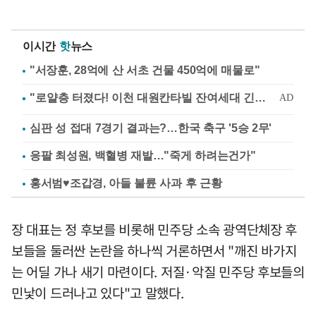
이시간
핫
뉴스
"서장훈, 28억에 산 서초 건물 450억에 매물로"
심판 성 접대 7경기 결과는?…한국 축구 '5승 2무'
응팔 최성원, 백혈병 재발…"죽게 하려는건가"
홍서범♥조갑경, 아들 불륜 사과 후 근황
장 대표는 정 후보를 비롯해 민주당 소속 광역단체장 후
보들을 둘러싼 논란을 하나씩 거론하면서 "깨진 바가지
는 어딜 가나 새기 마련이다. 저질·악질 민주당 후보들의
민낯이 드러나고 있다"고 말했다.