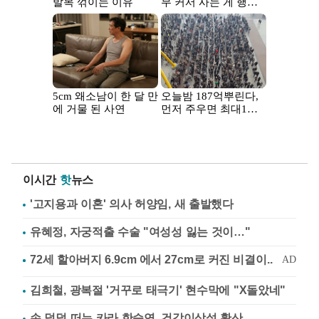
이시간
핫
뉴스
'고지용과 이혼' 의사 허양임, 새 출발했다
유혜정, 자궁적출 수술 "여성성 잃는 것이…"
김희철, 광복절 '거꾸로 태극기' 현수막에 "X돌았네"
손 덜덜 떠는 카라 한승연, 건강이상설 확산