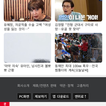
유혜정, 자궁적출 수술 고백 "여성
김정렬 "친형 군대서 구타로 사
성을 잃는 것이…"
망…유골 못 찾아"
'마약 자숙' 유아인, 남사친과 볼뽀
동해안 최대 100㎜ 폭우…전국
뽀 근황
찜통더위 계속[오늘날씨]
회사소개
제휴/컨텐츠 판매
약관·정책
고충처리
PC화면
제보하기
앱 다운로드
맨위로↑
광