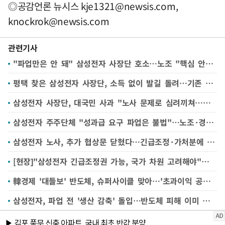
◎공감언론 뉴시스
kje1321@newsis.com
,
knockrok@newsis.com
관련기사
"파업만은 안 돼" 삼성전자 사장단 호소…노조 "핵심 안건 가져와야"
평택 찾은 삼성전자 사장단, 소득 없이 발길 돌려…기존 입장 되풀이
삼성전자 사장단, 대국민 사과 "노사 문제로 심려끼쳐…조건 없이 대화할 것"
삼성전자 주주단체 "성과급 요구 파업은 불법"…노조·경영진 상대 법적대응 예고
삼성전자 노사, 추가 협상문 닫혔다…긴급조정·가처분에 쏠린 눈
[현장]"삼성전자 긴급조정권 가능, 국가 차원 고려해야"…전문가들, 파업 자제 촉구
韓경제 '대들보' 반도체, 슈퍼사이클 맞아…'초과이익 공유' 논쟁 불붙어 [한국에 무슨 일이②]
삼성전자, 파업 전 '생산 감축' 돌입…반도체 피해 이미 시작