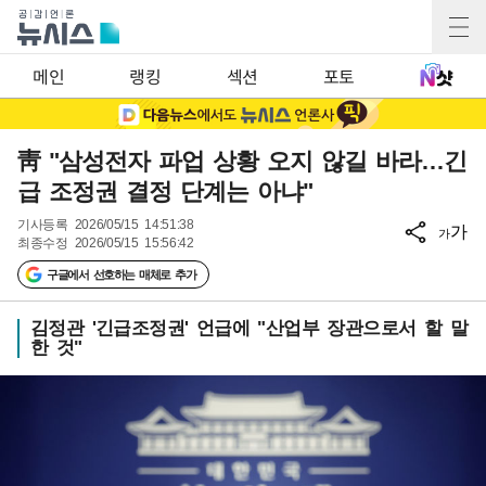
메인
랭킹
섹션
포토
靑 "삼성전자 파업 상황 오지 않길 바라…긴
급 조정권 결정 단계는 아냐"
기사등록
2026/05/15 14:51:38
가
가
최종수정
2026/05/15 15:56:42
구글에서 선호하는 매체로 추가
김정관 '긴급조정권' 언급에 "산업부 장관으로서 할 말
한 것"