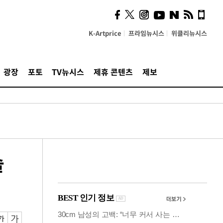
사이 해답 찾았죠"…알을
깨고 나온 '초자아'
K-Artprice
프라임뉴시스
위클리뉴시스
광장
포토
TV뉴시스
제휴 콘텐츠
제보
솔