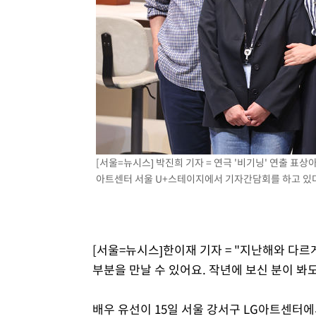
4시간 전 >
여수 오동도 해상서 모터보트 전복…1명 사망·1명 실종
5시간 전 >
극한폭염 한풀 꺾이지만…'낮 최고 35도' 무더위, 열대야 계
날씨]
6시간 전 >
축구협회 "압수수색·성접대 논란 사과…쇄신의 기회로 삼겠
6시간 전 >
[속보]'압수수색·성접대 논란' 축구협회 "실망과 걱정 안겨드
9시간 전 >
'최고 37도' 폭염 지속…강원동해안 최대 150㎜ 비
11시간 전 >
[속보]뉴욕증시 상승 마감…S&P 0.6% 나스닥 1.3%↑
[서울=뉴시스] 박진희 기자 = 연극 '비기닝' 연출 표상아
아트센터 서울 U+스테이지에서 기자간담회를 하고 있다. 2
[서울=뉴시스]한이재 기자 = "지난해와 다
부분을 만날 수 있어요. 작년에 보신 분이 봐도
배우 유선이 15일 서울 강서구 LG아트센터에