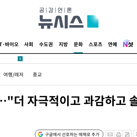
1위… 정청
2.08%·
해 뛸 것"
리
일날씨]
IT·바이오
사회
수도권
지방
문화
스포츠
연예
원해 아틀
여행/레저
종교
'…"더 자극적이고 과감하고 
속[다음주
다"
구글에서 선호하는 매체로 추가
려 죄송"