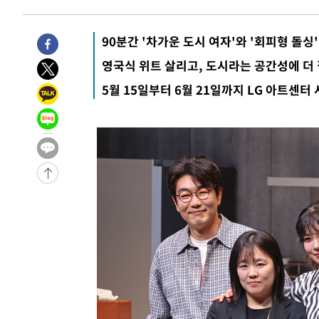
9시간 전 >
'최고 37도' 폭염 지속…강원동해안 최대 150㎜ 비
11시간 전 >
[속보]뉴욕증시 상승 마감…S&P 0.6% 나스닥 1.3%↑
90분간 '차가운 도시 여자'와 '회피형 돌싱
-18930초 전 >
이란 "호르무즈 재개방 합의 근접…美 배상 선행돼야"
영국식 위트 살리고, 도시라는 공간성에 더
-9977초 전 >
[속보]與최고위원 제주·인천 순회경선…박선원·최민희·
5월 15일부터 6월 21일까지 LG 아트센터
민수·김용 순
-9930초 전 >
[속보]김민석, 與 전대 당원투표 누적 득표율 45.42%로 
래 44.56%
-9212초 전 >
[속보]與 대표 경선 제주·인천 당원투표…金 47.75%·鄭 4
宋 10.17%
-8746초 전 >
이강인 "아틀레티코 이적 기뻐…등번호 7번 의미보단 팀 위
-8681초 전 >
[속보]與 당대표 경선, 제주·인천 권리당원 투표 김민석 승
-2455초 전 >
낮 최고 35도 '무더위'…동해안 시간당 30㎜ '강한 비'[내
-1725초 전 >
[속보]이강인 "감독님이 원하는 마음 느꼈고, 많은 트로피 
레티코 이적"
-1507초 전 >
수도권 40도 육박 '펄펄'…동해안 일부 지역엔 호의주의보
-476초 전 >
온열질환 사망자 3명 늘어…누적 환자 3000명 돌파
1시간 전 >
강릉에 시간당 81.4㎜ 물폭탄…도로 잠기고 담벼락 붕괴
2시간 전 >
백운산서 80년근 천종산삼 9뿌리 발견…감정가 1.3억원
3시간 전 >
선재도서 해루질 나섰다 실종 60대, 닷새 만에 숨진 채 발견
3시간 전 >
남자 농구, 나고야 아시안게임서 '홈팀' 일본과 한일전