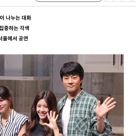
'이 나누는 대화
 집중하는 각색
서미화·한
 서울에서 공연
1위… 정청
2.08%·
해 뛸 것"
리
일날씨]
원해 아틀