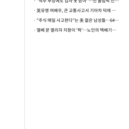
· "척추 부상에도 검사 못 받아"…전 올림픽 선수, 美봅슬레이협회 상대 소송
· 英유명 여배우, 큰 교통사고서 기아차 덕에 살았다
· "주식 매일 사고판다"는 美 젊은 남성들…64%가 "나는 인생의 패배자“
· 엘베 문 열리자 지팡이 '퍽'…노인의 택배기사 폭행 이유