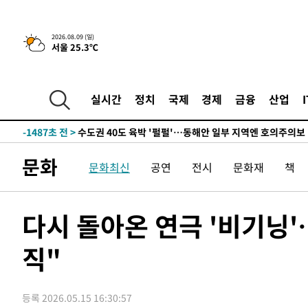
민수·김용 순
-9910초 전 >
[속보]김민석, 與 전대 당원투표 누적 득표율 45.42%로 
래 44.56%
-9192초 전 >
[속보]與 대표 경선 제주·인천 당원투표…金 47.75%·鄭 4
2026.08.09 (일)
서울 25.3℃
宋 10.17%
-8726초 전 >
이강인 "아틀레티코 이적 기뻐…등번호 7번 의미보단 팀 위
-8661초 전 >
[속보]與 당대표 경선, 제주·인천 권리당원 투표 김민석 승
-2435초 전 >
낮 최고 35도 '무더위'…동해안 시간당 30㎜ '강한 비'[내
실시간
정치
국제
경제
금융
산업
-1705초 전 >
[속보]이강인 "감독님이 원하는 마음 느꼈고, 많은 트로피 
레티코 이적"
-1487초 전 >
수도권 40도 육박 '펄펄'…동해안 일부 지역엔 호의주의보
-456초 전 >
온열질환 사망자 3명 늘어…누적 환자 3000명 돌파
문화
문화최신
공연
전시
문화재
책
1시간 전 >
강릉에 시간당 81.4㎜ 물폭탄…도로 잠기고 담벼락 붕괴
2시간 전 >
백운산서 80년근 천종산삼 9뿌리 발견…감정가 1.3억원
3시간 전 >
선재도서 해루질 나섰다 실종 60대, 닷새 만에 숨진 채 발견
다시 돌아온 연극 '비기닝
3시간 전 >
남자 농구, 나고야 아시안게임서 '홈팀' 일본과 한일전
직"
4시간 전 >
여수 오동도 해상서 모터보트 전복…1명 사망·1명 실종
5시간 전 >
극한폭염 한풀 꺾이지만…'낮 최고 35도' 무더위, 열대야 계
날씨]
6시간 전 >
축구협회 "압수수색·성접대 논란 사과…쇄신의 기회로 삼겠
등록 2026.05.15 16:30:57
6시간 전 >
[속보]'압수수색·성접대 논란' 축구협회 "실망과 걱정 안겨드