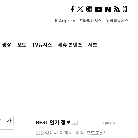
사이 해답 찾았죠"…알을
깨고 나온 '초자아'
K-Artprice
프라임뉴시스
위클리뉴시스
광장
포토
TV뉴시스
제휴 콘텐츠
제보