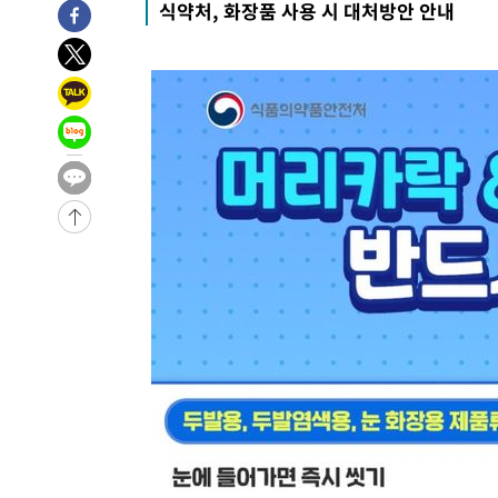
식약처, 화장품 사용 시 대처방안 안내
-18039초 전 >
강릉에 시간당 81.4㎜ 물폭탄…도로 잠기고 담벼락 붕괴
-14146초 전 >
백운산서 80년근 천종산삼 9뿌리 발견…감정가 1.3억원
-11856초 전 >
선재도서 해루질 나섰다 실종 60대, 닷새 만에 숨진 채 발
-9390초 전 >
남자 농구, 나고야 아시안게임서 '홈팀' 일본과 한일전
-8766초 전 >
여수 오동도 해상서 모터보트 전복…1명 사망·1명 실종
-4993초 전 >
극한폭염 한풀 꺾이지만…'낮 최고 35도' 무더위, 열대야 
주 날씨]
-2011초 전 >
축구협회 "압수수색·성접대 논란 사과…쇄신의 기회로 삼
-528초 전 >
[속보]'압수수색·성접대 논란' 축구협회 "실망과 걱정 안겨
3시간 전 >
'최고 37도' 폭염 지속…강원동해안 최대 150㎜ 비
4시간 전 >
[속보]뉴욕증시 상승 마감…S&P 0.6% 나스닥 1.3%↑