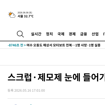
틀레티코 이적"
-25105초 전 >
수도권 40도 육박 '펄펄'…동해안 일부 지역엔 호의주의
-24074초 전 >
온열질환 사망자 3명 늘어…누적 환자 3000명 돌파
2026.08.08 (토)
서울 32.7℃
-18019초 전 >
강릉에 시간당 81.4㎜ 물폭탄…도로 잠기고 담벼락 붕괴
-14126초 전 >
백운산서 80년근 천종산삼 9뿌리 발견…감정가 1.3억원
-11836초 전 >
선재도서 해루질 나섰다 실종 60대, 닷새 만에 숨진 채 발
실시간
정치
국제
경제
금융
산업
-9370초 전 >
남자 농구, 나고야 아시안게임서 '홈팀' 일본과 한일전
-8746초 전 >
여수 오동도 해상서 모터보트 전복…1명 사망·1명 실종
-4973초 전 >
극한폭염 한풀 꺾이지만…'낮 최고 35도' 무더위, 열대야 
주 날씨]
-1991초 전 >
축구협회 "압수수색·성접대 논란 사과…쇄신의 기회로 삼
-508초 전 >
[속보]'압수수색·성접대 논란' 축구협회 "실망과 걱정 안겨
3시간 전 >
'최고 37도' 폭염 지속…강원동해안 최대 150㎜ 비
스크럽·제모제 눈에 들어가
4시간 전 >
[속보]뉴욕증시 상승 마감…S&P 0.6% 나스닥 1.3%↑
-26073초 전 >
낮 최고 35도 '무더위'…동해안 시간당 30㎜ '강한 비'[
등록 2026.05.16 17:01:00
-25343초 전 >
[속보]이강인 "감독님이 원하는 마음 느꼈고, 많은 트로피
틀레티코 이적"
-25125초 전 >
수도권 40도 육박 '펄펄'…동해안 일부 지역엔 호의주의
-24094초 전 >
온열질환 사망자 3명 늘어…누적 환자 3000명 돌파