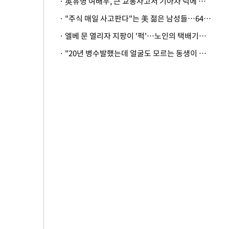
· 英유명 여배우, 큰 교통사고서 기아차 덕에 살았다
· "주식 매일 사고판다"는 美 젊은 남성들…64%가 "나는 인생의 패배자“
· 엘베 문 열리자 지팡이 '퍽'…노인의 택배기사 폭행 이유
· "20년 병수발했는데 얼굴도 모르는 동생이 유산 절반을"…배다른 형제 상속권 있을까