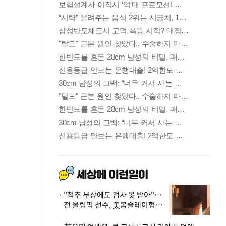
"척추 부상에도 검사 못 받아"…
전 올림픽 선수, 美봅슬레이협회
상대 소송