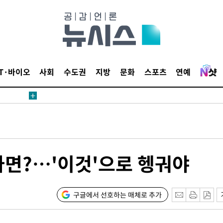
보
견
IT·바이오
사회
수도권
지방
문화
스포츠
연예
계속[다음
겠다"
드려 죄송"
면?…'이것'으로 헹궈야
내일날씨]
 원해 아
구글에서 선호하는 매체로 추가
보