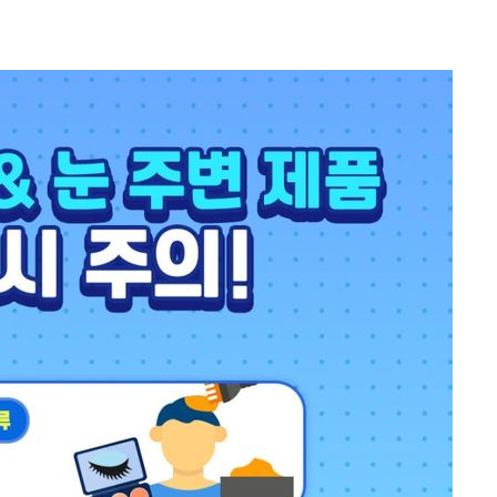
견
계속[다음
겠다"
드려 죄송"