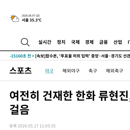
-21722초 전 >
[속보]종합특검, '관저이전 봐주기 감사' 유병호 구속기소
-18322초 전 >
민주 콩고 에볼라환자 4천명 돌파, 4053명 발생 1850명
2026.08.07 (금)
서울 35.3℃
-17572초 전 >
[속보]'300억원대 사기 혐의' 차가원 대표 구속 송치
-16766초 전 >
"미 전국적 살모네라 식중독 원인은 멕시코산 할라피뇨"--
-15279초 전 >
[속보]경찰·노동부, HL만도 평택사업장 끼임 사망 관련
실시간
정치
국제
경제
금융
산업
-15160초 전 >
[속보]합수본, '투표율 허위 입력' 중앙·서울·경기도 선관
압수수색
-14915초 전 >
[속보]원·달러 환율, 오전 9시 1423.8원
-14711초 전 >
[속보]삼성전자·SK하이닉스 동반 강보합…1%대 상승 
스포츠
야구
해외야구
축구
해외축구
-14697초 전 >
[속보]코스닥, 5.95포인트(0.74%) 상승한 807.62개장
-14665초 전 >
[속보]코스피, 6300선 재탈환…1.09% 오른 6365.07 
-11830초 전 >
시리아 다마스쿠스 교외에서 미니버스 폭발.. 14명 부상, 
여전히 건재한 한화 류현진,
태
-11128초 전 >
입추에도 극한더위…서울 낮 39도 '폭염중대경보'
걸음
-6092초 전 >
이란, 호르무즈서 "적국 목표물들"과 대치로 남부 케슘섬
례 큰 폭발음
-4807초 전 >
[속보]美, 폴리실리콘 수입 규제…파생제품 15% 관세, 12
효
-2958초 전 >
[속보]트럼프, 美 원정출산 금지 행정명령 서명
등록 2026.05.17 11:03:35
-658초 전 >
[속보] 뉴욕증시, 일제 하락 마감…나스닥 0.06%↓