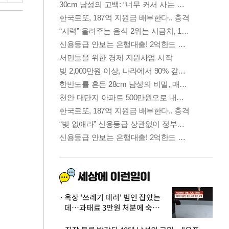
옥상 '쓰레기 테러' 범인 잡았는
데…과태료 3만원 처분에 숙박업
주 허탈