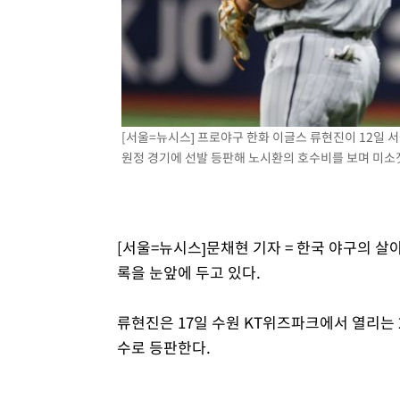
례 큰 폭발음
-4827초 전 >
[속보]美, 폴리실리콘 수입 규제…파생제품 15% 관세, 12
효
-2978초 전 >
[속보]트럼프, 美 원정출산 금지 행정명령 서명
-678초 전 >
[속보] 뉴욕증시, 일제 하락 마감…나스닥 0.06%↓
[서울=뉴시스] 프로야구 한화 이글스 류현진이 12일 
원정 경기에 선발 등판해 노시환의 호수비를 보며 미소짓고 있
[서울=뉴시스]문채현 기자 = 한국 야구의 살아
록을 눈앞에 두고 있다.
류현진은 17일 수원 KT위즈파크에서 열리는 2
수로 등판한다.