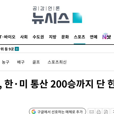
 사망
 CDC
 압수수색
IT·바이오
사회
수도권
지방
문화
스포츠
연예
위 등 9곳
출발
농구
배구
골프
스포츠최신
개장
3명은 중
 한·미 통산 200승까지 단 
에서 두차
0일 후 발
구글에서 선호하는 매체로 추가