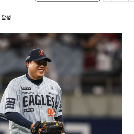
 절차 개시
액
승 달성
 사망
 CDC
 압수수색
위 등 9곳
출발
개장
3명은 중
에서 두차