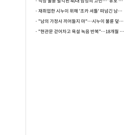
· 직장 불륜 발각된 40대 남성의 고민…"유포 동료 명예훼손·협박죄 고소 가능할까"
· 재취업한 시누이 위해 '조카 셔틀' 떠넘긴 남편…아내 "난 못한다"
· "남의 가정사 끼어들지 마"…시누이 불륜 덮으려는 남편에 억울한 아내
· "현관문 걷어차고 욕설 녹음 반복"…18개월 아기 키우는 집 뒤흔든 '앞집의 비극'