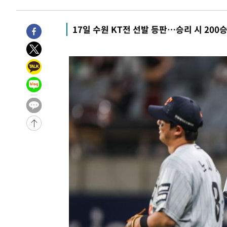
-29391초 전 >
[속보]국힘 윤리위, '돌려차기 발언' 진종오·서범수 징계
-24716초 전 >
[속보] 7월 중국 수출 23.9%↑ 수입 27.5%↑…무역총
17일 수원 KT전 선발 등판…승리 시 200
25.3%↑
-21876초 전 >
[속보]'채상병 순직 책임' 임성근, 항소심도 징역 3년
-21742초 전 >
[속보]종합특검, '관저이전 봐주기 감사' 유병호 구속기소
-18342초 전 >
민주 콩고 에볼라환자 4천명 돌파, 4053명 발생 1850명
-17592초 전 >
[속보]'300억원대 사기 혐의' 차가원 대표 구속 송치
-16786초 전 >
"미 전국적 살모네라 식중독 원인은 멕시코산 할라피뇨"--
-15299초 전 >
[속보]경찰·노동부, HL만도 평택사업장 끼임 사망 관련
-15180초 전 >
[속보]합수본, '투표율 허위 입력' 중앙·서울·경기도 선관
압수수색
-14935초 전 >
[속보]원·달러 환율, 오전 9시 1423.8원
-14731초 전 >
[속보]삼성전자·SK하이닉스 동반 강보합…1%대 상승 
-14717초 전 >
[속보]코스닥, 5.95포인트(0.74%) 상승한 807.62개장
-14685초 전 >
[속보]코스피, 6300선 재탈환…1.09% 오른 6365.07 
-11850초 전 >
시리아 다마스쿠스 교외에서 미니버스 폭발.. 14명 부상, 
태
-11148초 전 >
입추에도 극한더위…서울 낮 39도 '폭염중대경보'
-6112초 전 >
이란, 호르무즈서 "적국 목표물들"과 대치로 남부 케슘섬