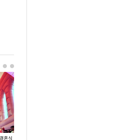
 결혼식
폭염으로 멈춘 프로야구… 발걸음 돌리는 팬들
이 대통령, '청