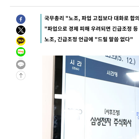
-14604초 전 >
시리아 다마스쿠스 교외에서 미니버스 폭발.. 14명 부상, 
태
-13902초 전 >
입추에도 극한더위…서울 낮 39도 '폭염중대경보'
국무총리 "노조, 파업 고집보다 대화로 합
-8866초 전 >
이란, 호르무즈서 "적국 목표물들"과 대치로 남부 케슘섬
"파업으로 경제 피해 우려되면 긴급조정 등
례 큰 폭발음
-7581초 전 >
[속보]美, 폴리실리콘 수입 규제…파생제품 15% 관세, 12
노조, 긴급조정 언급에 "드릴 말씀 없다"
효
-5732초 전 >
[속보]트럼프, 美 원정출산 금지 행정명령 서명
-3432초 전 >
[속보] 뉴욕증시, 일제 하락 마감…나스닥 0.06%↓
-32145초 전 >
[속보]국힘 윤리위, '돌려차기 발언' 진종오·서범수 징계
-27470초 전 >
[속보] 7월 중국 수출 23.9%↑ 수입 27.5%↑…무역총
25.3%↑
-24630초 전 >
[속보]'채상병 순직 책임' 임성근, 항소심도 징역 3년
-24496초 전 >
[속보]종합특검, '관저이전 봐주기 감사' 유병호 구속기소
-21096초 전 >
민주 콩고 에볼라환자 4천명 돌파, 4053명 발생 1850명
-20346초 전 >
[속보]'300억원대 사기 혐의' 차가원 대표 구속 송치
-19540초 전 >
"미 전국적 살모네라 식중독 원인은 멕시코산 할라피뇨"--
-18053초 전 >
[속보]경찰·노동부, HL만도 평택사업장 끼임 사망 관련
-17934초 전 >
[속보]합수본, '투표율 허위 입력' 중앙·서울·경기도 선관
압수수색
-17689초 전 >
[속보]원·달러 환율, 오전 9시 1423.8원