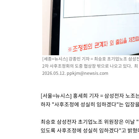
-17485초 전 >
[속보]삼성전자·SK하이닉스 동반 강보합…1%대 상승 
-17471초 전 >
[속보]코스닥, 5.95포인트(0.74%) 상승한 807.62개장
-17439초 전 >
[속보]코스피, 6300선 재탈환…1.09% 오른 6365.07 
-14604초 전 >
시리아 다마스쿠스 교외에서 미니버스 폭발.. 14명 부상, 
태
-13902초 전 >
입추에도 극한더위…서울 낮 39도 '폭염중대경보'
-8866초 전 >
이란, 호르무즈서 "적국 목표물들"과 대치로 남부 케슘섬
례 큰 폭발음
[세종=뉴시스] 강종민 기자 = 최승호 초기업노조 삼
-7581초 전 >
[속보]美, 폴리실리콘 수입 규제…파생제품 15% 관세, 12
2차 사후조정회의 도중 협상장 밖으로 나오고 있다. 최
효
-5732초 전 >
[속보]트럼프, 美 원정출산 금지 행정명령 서명
2026.05.12.
ppkjm@newsis.com
-3432초 전 >
[속보] 뉴욕증시, 일제 하락 마감…나스닥 0.06%↓
[서울=뉴시스] 홍세희 기자 = 삼성전자 노조
하자 "사후조정에 성실히 임하겠다"는 입장을
최승호 삼성전자 초기업노조 위원장은 이날 "
있도록 사후조정에 성실히 임하겠다"고 밝혔