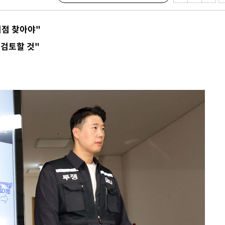
3명은 중
의점 찾아야"
에서 두차
 검토할 것"
0일 후 발
 절차 개시
액
 사망
 CDC
 압수수색
위 등 9곳