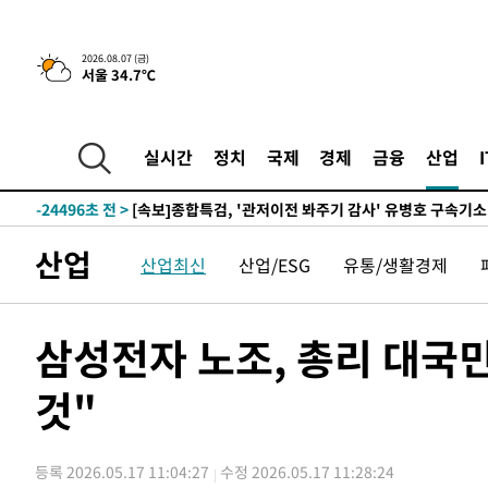
2026.08.07 (금)
서울 34.7℃
-3432초 전 >
[속보] 뉴욕증시, 일제 하락 마감…나스닥 0.06%↓
-32145초 전 >
[속보]국힘 윤리위, '돌려차기 발언' 진종오·서범수 징계
-27470초 전 >
[속보] 7월 중국 수출 23.9%↑ 수입 27.5%↑…무역총
실시간
정치
국제
경제
금융
산업
25.3%↑
-24630초 전 >
[속보]'채상병 순직 책임' 임성근, 항소심도 징역 3년
-24496초 전 >
[속보]종합특검, '관저이전 봐주기 감사' 유병호 구속기소
-21096초 전 >
민주 콩고 에볼라환자 4천명 돌파, 4053명 발생 1850명
산업
산업최신
산업/ESG
유통/생활경제
-20346초 전 >
[속보]'300억원대 사기 혐의' 차가원 대표 구속 송치
-19540초 전 >
"미 전국적 살모네라 식중독 원인은 멕시코산 할라피뇨"--
-18053초 전 >
[속보]경찰·노동부, HL만도 평택사업장 끼임 사망 관련
삼성전자 노조, 총리 대국
-17934초 전 >
[속보]합수본, '투표율 허위 입력' 중앙·서울·경기도 선관
압수수색
것"
-17689초 전 >
[속보]원·달러 환율, 오전 9시 1423.8원
-17485초 전 >
[속보]삼성전자·SK하이닉스 동반 강보합…1%대 상승 
-17471초 전 >
[속보]코스닥, 5.95포인트(0.74%) 상승한 807.62개장
등록 2026.05.17 11:04:27
수정 2026.05.17 11:28:24
-17439초 전 >
[속보]코스피, 6300선 재탈환…1.09% 오른 6365.07 