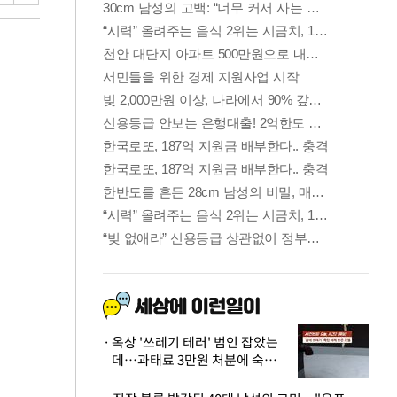
옥상 '쓰레기 테러' 범인 잡았는
데…과태료 3만원 처분에 숙박업
주 허탈