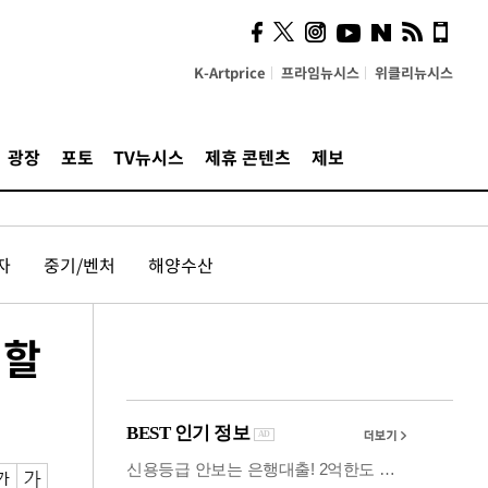
시, 스마트폰 액세서리에
NFC 더했다
K-Artprice
프라임뉴시스
위클리뉴시스
광장
포토
TV뉴시스
제휴 콘텐츠
제보
자
중기/벤처
해양수산
임할