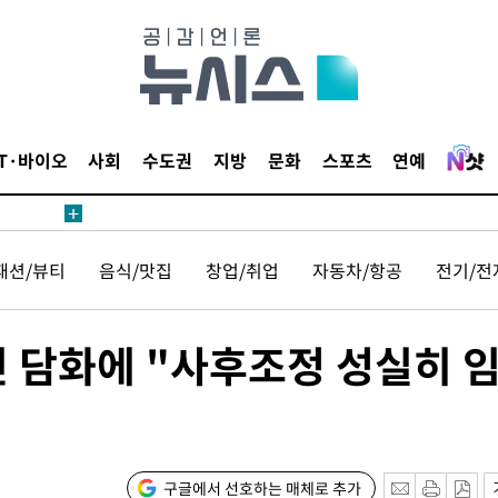
 절차 개시
액
IT·바이오
사회
수도권
지방
문화
스포츠
연예
 사망
패션/뷰티
음식/맛집
창업/취업
자동차/항공
전기/전
 CDC
 압수수색
민 담화에 "사후조정 성실히 
위 등 9곳
출발
구글에서 선호하는 매체로 추가
개장