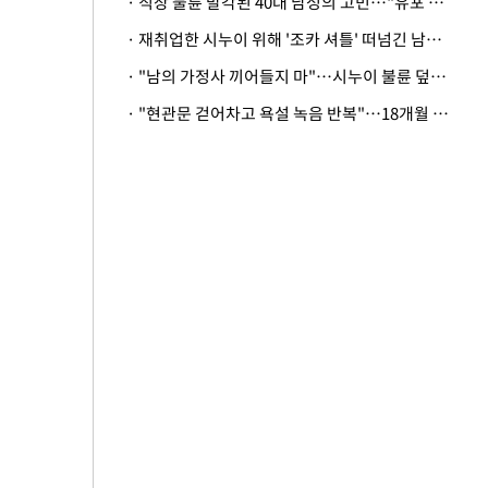
· 직장 불륜 발각된 40대 남성의 고민…"유포 동료 명예훼손·협박죄 고소 가능할까"
· 재취업한 시누이 위해 '조카 셔틀' 떠넘긴 남편…아내 "난 못한다"
· "남의 가정사 끼어들지 마"…시누이 불륜 덮으려는 남편에 억울한 아내
· "현관문 걷어차고 욕설 녹음 반복"…18개월 아기 키우는 집 뒤흔든 '앞집의 비극'