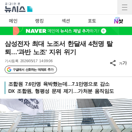
메인
랭킹
섹션
포토
삼성전자 최대 노조서 한달새 4천명 탈
퇴…'과반 노조' 지위 위기
기사등록
2026/05/17 14:09:06
가
가
구글에서 선호하는 매체로 추가
조합원 7.6만명 육박했는데…7.1만명으로 감소
DX 조합원, 형평성 문제 제기…가처분 움직임도