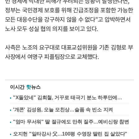
민 경제에 막대한 피해가 우려되는 상황이 발생한다면,
정부는 국민경제 보호를 위해 긴급조정을 포함한 가능한
모든 대응수단을 강구하지 않을 수 없다"고 압박하면서
노사 모두 성실 협의 의지를 보이고 있다.
사측은 노조의 요구대로 대표교섭위원을 기존 김형로 부
사장에서 여명구 피플팀장으로 교체했다.
이시간
핫
뉴스
"X돌았네" 김희철, 거꾸로 태극기 분노 하루만에…
'개콘' 김성원, 오늘 모친상…슬픔 속 빈소 지켜
"엄마 무서워" 딸 절규에도 만취 질주…예비신랑 참변
오지헌 "일타강사 父…100평 수영장 딸린 집 살았다"