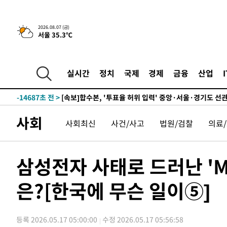
25.3%↑
-21383초 전 >
[속보]'채상병 순직 책임' 임성근, 항소심도 징역 3년
-21249초 전 >
[속보]종합특검, '관저이전 봐주기 감사' 유병호 구속기소
2026.08.07 (금)
서울 35.3℃
-17849초 전 >
민주 콩고 에볼라환자 4천명 돌파, 4053명 발생 1850명
-17099초 전 >
[속보]'300억원대 사기 혐의' 차가원 대표 구속 송치
-16293초 전 >
"미 전국적 살모네라 식중독 원인은 멕시코산 할라피뇨"--
실시간
정치
국제
경제
금융
산업
-14806초 전 >
[속보]경찰·노동부, HL만도 평택사업장 끼임 사망 관련
-14687초 전 >
[속보]합수본, '투표율 허위 입력' 중앙·서울·경기도 선관
압수수색
-14442초 전 >
[속보]원·달러 환율, 오전 9시 1423.8원
사회
사회최신
사건/사고
법원/검찰
의료
-14238초 전 >
[속보]삼성전자·SK하이닉스 동반 강보합…1%대 상승 
-14224초 전 >
[속보]코스닥, 5.95포인트(0.74%) 상승한 807.62개장
-14192초 전 >
[속보]코스피, 6300선 재탈환…1.09% 오른 6365.07 
삼성전자 사태로 드러난 '
-11357초 전 >
시리아 다마스쿠스 교외에서 미니버스 폭발.. 14명 부상, 
태
은?[한국에 무슨 일이⑤]
-10655초 전 >
입추에도 극한더위…서울 낮 39도 '폭염중대경보'
-5619초 전 >
이란, 호르무즈서 "적국 목표물들"과 대치로 남부 케슘섬
례 큰 폭발음
-4334초 전 >
[속보]美, 폴리실리콘 수입 규제…파생제품 15% 관세, 12
등록 2026.05.17 05:00:00
수정 2026.05.17 05:56:58
효
-2485초 전 >
[속보]트럼프, 美 원정출산 금지 행정명령 서명