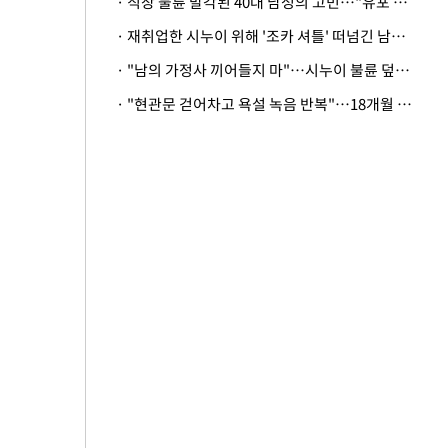
· 직장 불륜 발각된 40대 남성의 고민…"유포 동료 명예훼손·협박죄 고소 가능할까"
· 재취업한 시누이 위해 '조카 셔틀' 떠넘긴 남편…아내 "난 못한다"
· "남의 가정사 끼어들지 마"…시누이 불륜 덮으려는 남편에 억울한 아내
· "현관문 걷어차고 욕설 녹음 반복"…18개월 아기 키우는 집 뒤흔든 '앞집의 비극'