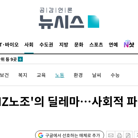
 사망
 CDC
IT·바이오
사회
수도권
지방
문화
스포츠
연예
 압수수색
위 등 9곳
/보건
복지
교육
노동
환경
날씨
수능
출발
개장
MZ노조'의 딜레마…사회적 
3명은 중
에서 두차
0일 후 발
구글에서 선호하는 매체로 추가