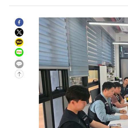
-185초 전 >
[속보] 뉴욕증시, 일제 하락 마감…나스닥 0.06%↓
-28918초 전 >
[속보]국힘 윤리위, '돌려차기 발언' 진종오·서범수 징계
-24243초 전 >
[속보] 7월 중국 수출 23.9%↑ 수입 27.5%↑…무역총
25.3%↑
-21403초 전 >
[속보]'채상병 순직 책임' 임성근, 항소심도 징역 3년
-21269초 전 >
[속보]종합특검, '관저이전 봐주기 감사' 유병호 구속기소
-17869초 전 >
민주 콩고 에볼라환자 4천명 돌파, 4053명 발생 1850명
-17119초 전 >
[속보]'300억원대 사기 혐의' 차가원 대표 구속 송치
-16313초 전 >
"미 전국적 살모네라 식중독 원인은 멕시코산 할라피뇨"--
-14826초 전 >
[속보]경찰·노동부, HL만도 평택사업장 끼임 사망 관련
-14707초 전 >
[속보]합수본, '투표율 허위 입력' 중앙·서울·경기도 선관
압수수색
-14462초 전 >
[속보]원·달러 환율, 오전 9시 1423.8원
-14258초 전 >
[속보]삼성전자·SK하이닉스 동반 강보합…1%대 상승 
-14244초 전 >
[속보]코스닥, 5.95포인트(0.74%) 상승한 807.62개장
-14212초 전 >
[속보]코스피, 6300선 재탈환…1.09% 오른 6365.07 
-11377초 전 >
시리아 다마스쿠스 교외에서 미니버스 폭발.. 14명 부상, 
태
-10675초 전 >
입추에도 극한더위…서울 낮 39도 '폭염중대경보'