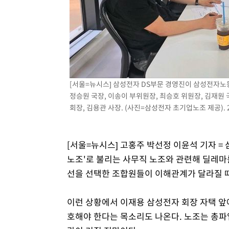
-5639초 전 >
이란, 호르무즈서 "적국 목표물들"과 대치로 남부 케슘섬
례 큰 폭발음
-4354초 전 >
[속보]美, 폴리실리콘 수입 규제…파생제품 15% 관세, 12
효
-2505초 전 >
[속보]트럼프, 美 원정출산 금지 행정명령 서명
-205초 전 >
[속보] 뉴욕증시, 일제 하락 마감…나스닥 0.06%↓
[서울=뉴시스] 삼성전자 DS부문 경영진이 삼성전자노
정승원 국장, 이송이 부위원장, 최승호 위원장, 김재원 
회장, 김용관 사장. (사진=삼성전자 초기업노조 제공). 20
[서울=뉴시스] 고홍주 박선정 이윤석 기자 =
노조'로 불리는 사무직 노조와 관련해 딜레마
선을 선택한 조합원들이 이해관계가 달라질 때
이런 상황에서 이재용 삼성전자 회장 자택 앞에
호해야 한다는 목소리도 나온다. 노조는 총파