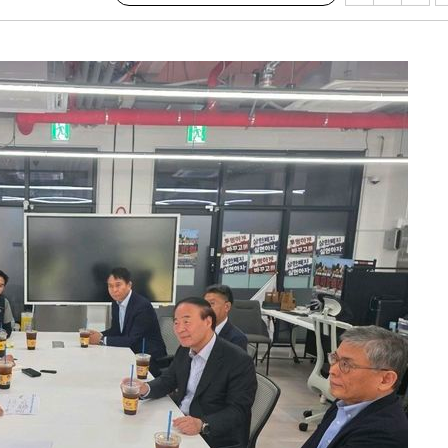
 절차 개시
액
 사망
 CDC
 압수수색
위 등 9곳
출발
개장
3명은 중