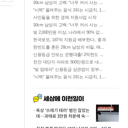
옥상 '쓰레기 테러' 범인 잡았는
데…과태료 3만원 처분에 숙박업
주 허탈