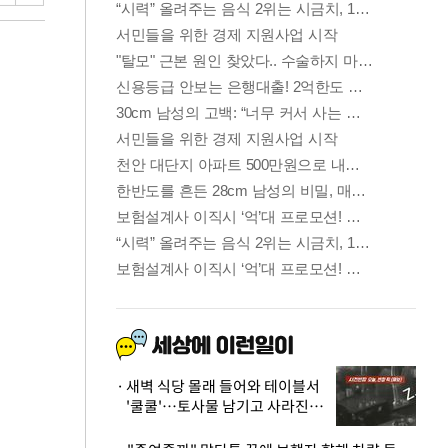
새벽 식당 몰래 들어와 테이블서
'쿨쿨'…토사물 남기고 사라진 남
성