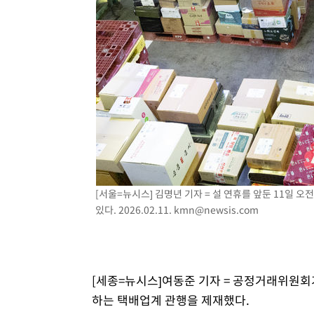
-4935초 전 >
[속보]원·달러 환율, 7.7원 내린 1416.1원 마감
-4824초 전 >
[속보] 노원서 40.1도 관측…서울, 2018년 이후 첫 40도
-1914초 전 >
[속보]종합특검, '계엄 수용공간 확보' 신용해 前교정본부
-787초 전 >
외신들도 주목한 韓축구 파문…"국민적 공분에 수사 재개"
-758초 전 >
11시간 압수수색에 성접대 파문까지…'쑥대밭' 된 축구협회
3분 전 >
[속보]규제합리화위원회 부위원장에 김태유 서울대 공대 교수…
임
[서울=뉴시스] 김명년 기자 = 설 연휴를 앞둔 11일
있다. 2026.02.11.
kmn@newsis.com
[세종=뉴시스]여동준 기자 = 공정거래위원회
하는 택배업계 관행을 제재했다.