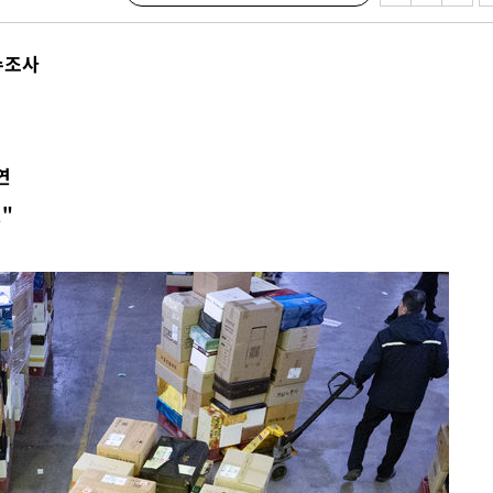
이병태 후
수조사
지(종합)
0.3만개
 4.1%로
말고 과감히
연
쪽 아웃바
"
 하향
별재난지역
…희망지 못
날씨]
 선제 대
무'
마쳐