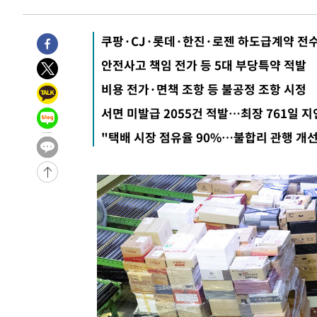
-738초 전 >
11시간 압수수색에 성접대 파문까지…'쑥대밭' 된 축구협회
4분 전 >
[속보]규제합리화위원회 부위원장에 김태유 서울대 공대 교수…
임
쿠팡·CJ·롯데·한진·로젠 하도급계약 전
-29852초 전 >
이강인, 폭염 속 AT마드리드 첫 훈련…80명 식사 대접까
-26991초 전 >
미 사업체 일자리, 7월에 2.3만개 순감하고 그 전 2개월 1
안전사고 책임 전가 등 5대 부당특약 적발
하향수정 (2보)
-26439초 전 >
[속보] 미 사업체, 일자리 7월에 2.3만 개 줄어…실업률은
비용 전가·면책 조항 등 불공정 조항 시정
↓
-22302초 전 >
[속보]이 대통령 "부동산 공급 기존 사고방식 매달리지 
서면 미발급 2055건 적발…최장 761일 지
실천"
-21387초 전 >
이란, "오만과 '중앙 단일 루트' 합의…북쪽 인바운드·남
"택배 시장 점유율 90%…불합리 관행 개선
운드는 임시"
-12955초 전 >
"낮 기온 소폭 하락"…수도권 폭염중대경보, 폭염경보로
-12919초 전 >
[속보]이 대통령, '호우피해' 안동·의성 관할 4개 면 특
선포
-12882초 전 >
[단독]중수청 지원 검사들, 정원 초과 시 낮은 계급 임용
갈 수도
-10853초 전 >
낮 최고 37도 찜통더위…곳곳 소나기·강원 많은 비[내일
-9159초 전 >
SK하이닉스, 용인·청주 팹에 54조 투자…"AI 메모리 수요
응"
-6015초 전 >
여자배구 이재영·이다영 자매, 아제르바이잔 투란VC 입단
-5268초 전 >
외국인 심판 성 접대 7경기 들여다보니…한국 축구 '5승 2
-5002초 전 >
[속보]코스닥, 2.86포인트(0.36%) 내린 798.81마감
-4955초 전 >
[속보]코스피, 6200선 약보합…0.60% 내린 6258.77에 