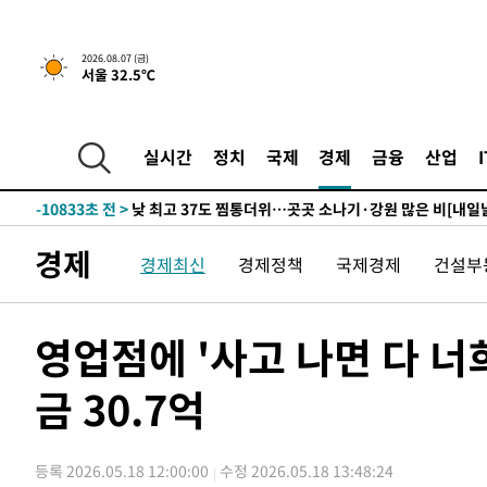
-26419초 전 >
[속보] 미 사업체, 일자리 7월에 2.3만 개 줄어…실업률은
↓
-22282초 전 >
[속보]이 대통령 "부동산 공급 기존 사고방식 매달리지 
실천"
2026.08.07 (금)
-21367초 전 >
이란, "오만과 '중앙 단일 루트' 합의…북쪽 인바운드·남
서울 32.5℃
운드는 임시"
-12935초 전 >
"낮 기온 소폭 하락"…수도권 폭염중대경보, 폭염경보로
-12899초 전 >
[속보]이 대통령, '호우피해' 안동·의성 관할 4개 면 특
선포
실시간
정치
국제
경제
금융
산업
-12862초 전 >
[단독]중수청 지원 검사들, 정원 초과 시 낮은 계급 임용
갈 수도
-10833초 전 >
낮 최고 37도 찜통더위…곳곳 소나기·강원 많은 비[내일
-9139초 전 >
SK하이닉스, 용인·청주 팹에 54조 투자…"AI 메모리 수요
응"
-5995초 전 >
여자배구 이재영·이다영 자매, 아제르바이잔 투란VC 입단
경제
경제최신
경제정책
국제경제
건설부
-5248초 전 >
외국인 심판 성 접대 7경기 들여다보니…한국 축구 '5승 2
-4982초 전 >
[속보]코스닥, 2.86포인트(0.36%) 내린 798.81마감
영업점에 '사고 나면 다 너
-4935초 전 >
[속보]코스피, 6200선 약보합…0.60% 내린 6258.77에 
-4915초 전 >
[속보]원·달러 환율, 7.7원 내린 1416.1원 마감
금 30.7억
-4804초 전 >
[속보] 노원서 40.1도 관측…서울, 2018년 이후 첫 40도
-1894초 전 >
[속보]종합특검, '계엄 수용공간 확보' 신용해 前교정본부
-767초 전 >
외신들도 주목한 韓축구 파문…"국민적 공분에 수사 재개"
등록 2026.05.18 12:00:00
수정 2026.05.18 13:48:24