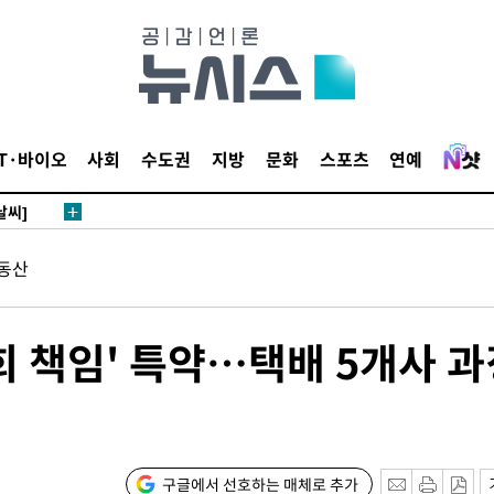
 4.1%로
말고 과감히
쪽 아웃바
 하향
별재난지역
IT·바이오
사회
수도권
지방
문화
스포츠
연예
…희망지 못
날씨]
 선제 대
동산
무'
희 책임' 특약…택배 5개사 과
마쳐
장 기소
구글에서 선호하는 매체로 추가