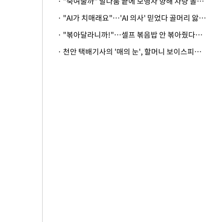
· "죽여줄까" 말다툼 끝에 보행자 향해 차량 돌진…50대 여성 중상
· "AI가 치매래요"…'AI 의사' 믿었다 골머리 앓는 美 의료계 '경고'
· "볶아달라니까!"…셀프 볶음밥 안 볶아줬다고 사장 폭행한 손님
· 천안 택배기사의 '매의 눈', 할머니 보이스피싱 피해 막아