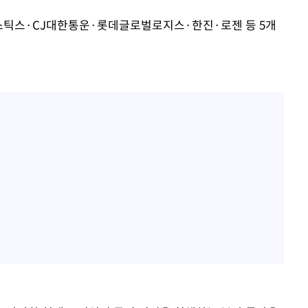
스틱스·CJ대한통운·롯데글로벌로지스·한진·로젠 등 5개