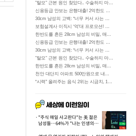
"주식 매일 사고판다"는 美 젊은
남성들…64%가 "나는 인생의
패배자“