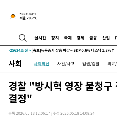
2026.08.08 (토)
서울 29.2℃
실시간
정치
국제
경제
금융
산업
-25634초 전 >
[속보]뉴욕증시 상승 마감…S&P 0.6% 나스닥 1.3%↑
사회
사회최신
사건/사고
법원/검찰
의료
경찰 "방시혁 영장 불청구
결정"
등록 2026.05.18 12:06:17
수정 2026.05.18 14:08:24