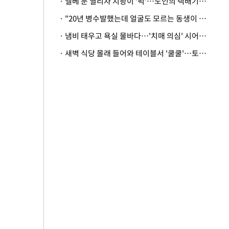
· 엘베 문 열리자 지팡이 '퍽'…노인의 택배기사 폭행 이유
· "20년 병수발했는데 얼굴도 모르는 동생이 유산 절반을"…배다른 형제 상속권 있을까
· 냄비 태우고 욕실 물바다…'치매 의심' 시어머니 검사 권유했다가 '날벼락'
· 새벽 식당 몰래 들어와 테이블서 '쿨쿨'…토사물 남기고 사라진 남성