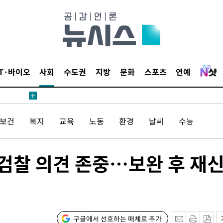
IT·바이오
사회
수도권
지방
문화
스포츠
연예
/보건
복지
교육
노동
환경
날씨
수능
 검찰 의견 존중…보완 후 재
구글에서 선호하는 매체로 추가