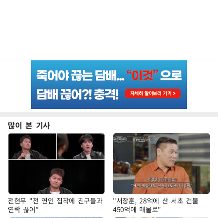
많이 본 기사
전현무 "전 연인 집착에 친구들과
"서장훈, 28억에 산 서초 건물
연락 끊어"
450억에 매물로"