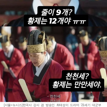
[서울=뉴시스]한국사 강사 겸 방송인 최태성이 드라마 '21세기 대군부