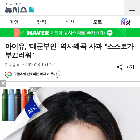
메인
랭킹
섹션
포토
아이유, '대군부인' 역사왜곡 사과 "스스로가
부끄러워"
기사등록
2026/05/18 15:12:21
가
가
구글에서 선호하는 매체로 추가
X