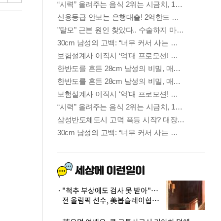
"척추 부상에도 검사 못 받아"…
전 올림픽 선수, 美봅슬레이협회
상대 소송