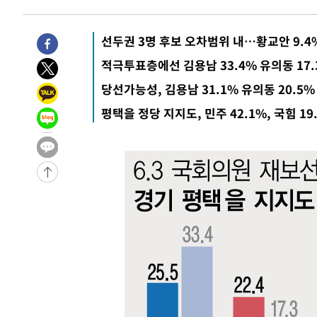
6시간 전 >
[속보]뉴욕증시 상승 마감…S&P 0.6% 나스닥 1.3%↑
-27188초 전 >
[속보]與최고위원 제주·인천 순회경선…박선원·최민희
선두권 3명 후보 오차범위 내…황교안 9.4%
한민수·김용 순
-27141초 전 >
[속보]김민석, 與 전대 당원투표 누적 득표율 45.42%로 
적극투표층에선 김용남 33.4% 유의동 17.3
청래 44.56%
-26423초 전 >
[속보]與 대표 경선 제주·인천 당원투표…金 47.75%·
당선가능성, 김용남 31.1% 유의동 20.5% 
42.08%·宋 10.17%
-25957초 전 >
이강인 "아틀레티코 이적 기뻐…등번호 7번 의미보단 팀 
평택을 정당 지지도, 민주 42.1%, 국힘 19
것"
-25892초 전 >
[속보]與 당대표 경선, 제주·인천 권리당원 투표 김민석 
-19666초 전 >
낮 최고 35도 '무더위'…동해안 시간당 30㎜ '강한 비'[
-18936초 전 >
[속보]이강인 "감독님이 원하는 마음 느꼈고, 많은 트로피
틀레티코 이적"
-18718초 전 >
수도권 40도 육박 '펄펄'…동해안 일부 지역엔 호의주의
-17687초 전 >
온열질환 사망자 3명 늘어…누적 환자 3000명 돌파
-11632초 전 >
강릉에 시간당 81.4㎜ 물폭탄…도로 잠기고 담벼락 붕괴
-7739초 전 >
백운산서 80년근 천종산삼 9뿌리 발견…감정가 1.3억원
-5449초 전 >
선재도서 해루질 나섰다 실종 60대, 닷새 만에 숨진 채 발견
-2983초 전 >
남자 농구, 나고야 아시안게임서 '홈팀' 일본과 한일전
-2359초 전 >
여수 오동도 해상서 모터보트 전복…1명 사망·1명 실종
23분 전 >
극한폭염 한풀 꺾이지만…'낮 최고 35도' 무더위, 열대야 계속