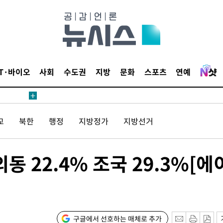
鄭
위해 뛸
승리
내일날씨]
 원해 아
IT·바이오
사회
수도권
지방
문화
스포츠
연예
보
교
북한
행정
지방정가
지방선거
동 22.4% 조국 29.3%[에
[다음주 날
다"
려 죄송"
구글에서 선호하는 매체로 추가