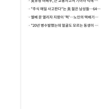
· 英유명 여배우, 큰 교통사고서 기아차 덕에 살았다
· "주식 매일 사고판다"는 美 젊은 남성들…64%가 "나는 인생의 패배자“
· 엘베 문 열리자 지팡이 '퍽'…노인의 택배기사 폭행 이유
· "20년 병수발했는데 얼굴도 모르는 동생이 유산 절반을"…배다른 형제 상속권 있을까