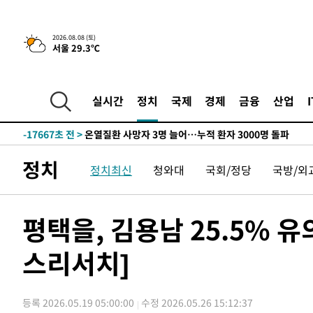
청래 44.56%
-26403초 전 >
[속보]與 대표 경선 제주·인천 당원투표…金 47.75%·
42.08%·宋 10.17%
-25937초 전 >
이강인 "아틀레티코 이적 기뻐…등번호 7번 의미보단 팀 
2026.08.08 (토)
서울 29.3℃
것"
-25872초 전 >
[속보]與 당대표 경선, 제주·인천 권리당원 투표 김민석 
-19646초 전 >
낮 최고 35도 '무더위'…동해안 시간당 30㎜ '강한 비'[
-18916초 전 >
[속보]이강인 "감독님이 원하는 마음 느꼈고, 많은 트로피
실시간
정치
국제
경제
금융
산업
틀레티코 이적"
-18698초 전 >
수도권 40도 육박 '펄펄'…동해안 일부 지역엔 호의주의
-17667초 전 >
온열질환 사망자 3명 늘어…누적 환자 3000명 돌파
-11612초 전 >
강릉에 시간당 81.4㎜ 물폭탄…도로 잠기고 담벼락 붕괴
정치
정치최신
청와대
국회/정당
국방/외
-7719초 전 >
백운산서 80년근 천종산삼 9뿌리 발견…감정가 1.3억원
-5429초 전 >
선재도서 해루질 나섰다 실종 60대, 닷새 만에 숨진 채 발견
-2963초 전 >
남자 농구, 나고야 아시안게임서 '홈팀' 일본과 한일전
평택을, 김용남 25.5% 유의
-2339초 전 >
여수 오동도 해상서 모터보트 전복…1명 사망·1명 실종
스리서치]
23분 전 >
극한폭염 한풀 꺾이지만…'낮 최고 35도' 무더위, 열대야 계속
씨]
1시간 전 >
축구협회 "압수수색·성접대 논란 사과…쇄신의 기회로 삼겠
1시간 전 >
[속보]'압수수색·성접대 논란' 축구협회 "실망과 걱정 안겨드
등록 2026.05.19 05:00:00
수정 2026.05.26 15:12:37
4시간 전 >
'최고 37도' 폭염 지속…강원동해안 최대 150㎜ 비