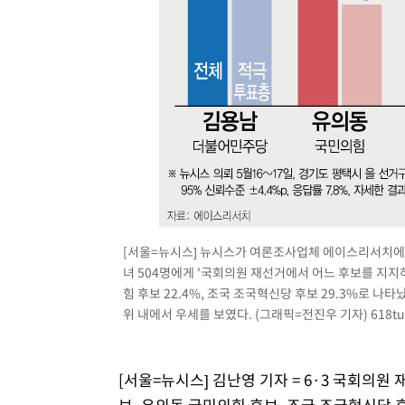
씨]
1시간 전 >
축구협회 "압수수색·성접대 논란 사과…쇄신의 기회로 삼겠
1시간 전 >
[속보]'압수수색·성접대 논란' 축구협회 "실망과 걱정 안겨드
4시간 전 >
'최고 37도' 폭염 지속…강원동해안 최대 150㎜ 비
6시간 전 >
[속보]뉴욕증시 상승 마감…S&P 0.6% 나스닥 1.3%↑
[서울=뉴시스] 뉴시스가 여론조사업체 에이스리서치에 의
녀 504명에게 '국회의원 재선거에서 어느 후보를 지지하
힘 후보 22.4%, 조국 조국혁신당 후보 29.3%로 나
위 내에서 우세를 보였다. (그래픽=전진우 기자)
618t
[서울=뉴시스] 김난영 기자 = 6·3 국회의
보, 유의동 국민의힘 후보, 조국 조국혁신당 