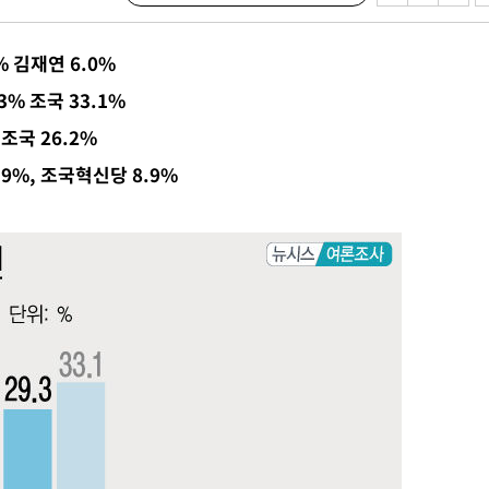
·서미화·
 김재연 6.0%
1위… 정
% 조국 33.1%
鄭
조국 26.2%
위해 뛸
.9%, 조국혁신당 8.9%
승리
내일날씨]
 원해 아
보
[다음주 날