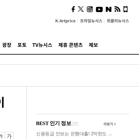
사이 해답 찾았죠"…알을
깨고 나온 '초자아'
K-Artprice
프라임뉴시스
위클리뉴시스
광장
포토
TV뉴시스
제휴 콘텐츠
제보
이