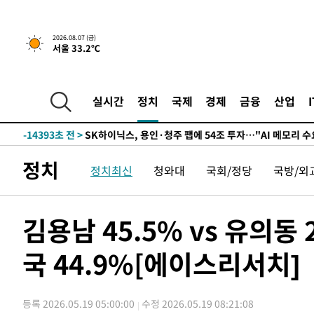
↓
-27536초 전 >
[속보]이 대통령 "부동산 공급 기존 사고방식 매달리지 
실천"
-26621초 전 >
이란, "오만과 '중앙 단일 루트' 합의…북쪽 인바운드·남
2026.08.07 (금)
서울 33.2℃
운드는 임시"
-18189초 전 >
"낮 기온 소폭 하락"…수도권 폭염중대경보, 폭염경보로
-18153초 전 >
[속보]이 대통령, '호우피해' 안동·의성 관할 4개 면 특
선포
-18116초 전 >
[단독]중수청 지원 검사들, 정원 초과 시 낮은 계급 임용
실시간
정치
국제
경제
금융
산업
갈 수도
-16087초 전 >
낮 최고 37도 찜통더위…곳곳 소나기·강원 많은 비[내일
-14393초 전 >
SK하이닉스, 용인·청주 팹에 54조 투자…"AI 메모리 수
응"
-11249초 전 >
여자배구 이재영·이다영 자매, 아제르바이잔 투란VC 입
정치
정치최신
청와대
국회/정당
국방/외
-10502초 전 >
외국인 심판 성 접대 7경기 들여다보니…한국 축구 '5승 2
-10236초 전 >
[속보]코스닥, 2.86포인트(0.36%) 내린 798.81마감
-10189초 전 >
[속보]코스피, 6200선 약보합…0.60% 내린 6258.77에
김용남 45.5% vs 유의동 
-10169초 전 >
[속보]원·달러 환율, 7.7원 내린 1416.1원 마감
국 44.9%[에이스리서치]
-10058초 전 >
[속보] 노원서 40.1도 관측…서울, 2018년 이후 첫 40도
-7148초 전 >
[속보]종합특검, '계엄 수용공간 확보' 신용해 前교정본부
-6021초 전 >
외신들도 주목한 韓축구 파문…"국민적 공분에 수사 재개"
등록 2026.05.19 05:00:00
수정 2026.05.19 08:21:08
-5992초 전 >
11시간 압수수색에 성접대 파문까지…'쑥대밭' 된 축구협