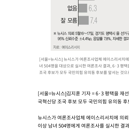
-10078초 전 >
[속보] 노원서 40.1도 관측…서울, 2018년 이후 첫 40도
-7168초 전 >
[속보]종합특검, '계엄 수용공간 확보' 신용해 前교정본부
-6041초 전 >
외신들도 주목한 韓축구 파문…"국민적 공분에 수사 재개"
-6012초 전 >
11시간 압수수색에 성접대 파문까지…'쑥대밭' 된 축구협
-5034초 전 >
[속보]규제합리화위원회 부위원장에 김태유 서울대 공대 
태 후임
-1392초 전 >
[속보]국힘 윤리위, '돌려차기 발언' 진종오·서범수 징계 
[서울=뉴시스] 뉴시스가 여론조사업체 에이스리서치에 의
녀 504명을 대상으로 실시한 여론조사 결과, 6·3 
조국 후보가 모두 국민의힘 유의동 후보를 앞서는 것으로
[서울=뉴시스]김지훈 기자 = 6·3 평택을 
국혁신당 조국 후보 모두 국민의힘 유의동 후
뉴시스가 여론조사업체 에이스리서치에 의뢰해 
이상 남녀 504명에게 여론조사를 실시한 결과