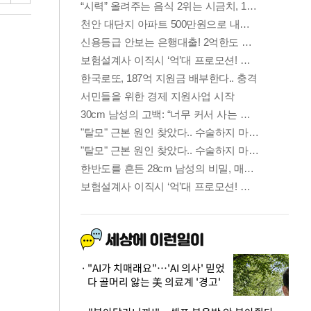
"AI가 치매래요"…'AI 의사' 믿었
다 골머리 앓는 美 의료계 '경고'