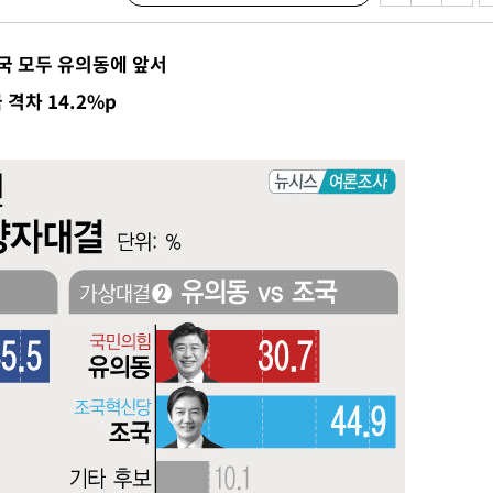
교수…이병
절차 개시
국 모두 유의동에 앞서
0.3만개
격차 14.2%p
 4.1%로
말고 과감히
쪽 아웃바
 하향
별재난지역
…희망지 못
날씨]
요 선제 대
단
무'
 마쳐