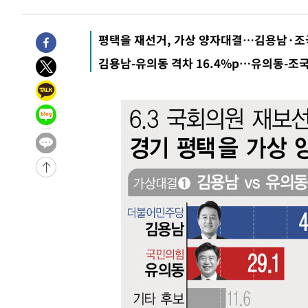
-5014초 전 >
[속보]규제합리화위원회 부위원장에 김태유 서울대 공대 
태 후임
-1372초 전 >
[속보]국힘 윤리위, '돌려차기 발언' 진종오·서범수 징계 
평택을 재선거, 가상 양자대결…김용남·조
-32245초 전 >
미 사업체 일자리, 7월에 2.3만개 순감하고 그 전 2개월 1
김용남-유의동 격차 16.4%p…유의동-조국 
하향수정 (2보)
-31693초 전 >
[속보] 미 사업체, 일자리 7월에 2.3만 개 줄어…실업률은
↓
-27556초 전 >
[속보]이 대통령 "부동산 공급 기존 사고방식 매달리지 
실천"
-26641초 전 >
이란, "오만과 '중앙 단일 루트' 합의…북쪽 인바운드·남
운드는 임시"
-18209초 전 >
"낮 기온 소폭 하락"…수도권 폭염중대경보, 폭염경보로
-18173초 전 >
[속보]이 대통령, '호우피해' 안동·의성 관할 4개 면 특
선포
-18136초 전 >
[단독]중수청 지원 검사들, 정원 초과 시 낮은 계급 임용
갈 수도
-16107초 전 >
낮 최고 37도 찜통더위…곳곳 소나기·강원 많은 비[내일
-14413초 전 >
SK하이닉스, 용인·청주 팹에 54조 투자…"AI 메모리 수
응"
-11269초 전 >
여자배구 이재영·이다영 자매, 아제르바이잔 투란VC 입
-10522초 전 >
외국인 심판 성 접대 7경기 들여다보니…한국 축구 '5승 2
-10256초 전 >
[속보]코스닥, 2.86포인트(0.36%) 내린 798.81마감
-10209초 전 >
[속보]코스피, 6200선 약보합…0.60% 내린 6258.77에
-10189초 전 >
[속보]원·달러 환율, 7.7원 내린 1416.1원 마감