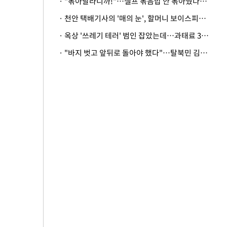
· "볶아달라니까!"…셀프 볶음밥 안 볶아줬다고 사장 폭행한 손님
· 천안 택배기사의 '매의 눈', 할머니 보이스피싱 피해 막아
· 옥상 '쓰레기 테러' 범인 잡았는데…과태료 3만원 처분에 숙박업주 허탈
· "바지 벗고 앞뒤로 돌아야 했다"…탈북민 김서아, 기쁨조 검사 수치심 회상