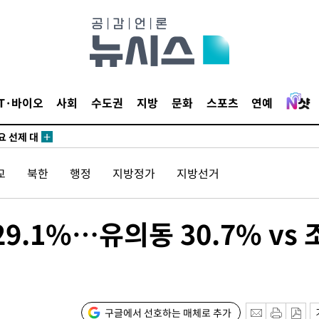
말고 과감히
쪽 아웃바
 하향
별재난지역
…희망지 못
IT·바이오
사회
수도권
지방
문화
스포츠
연예
날씨]
요 선제 대
단
교
북한
행정
지방정가
지방선거
무'
 마쳐
29.1%…유의동 30.7% vs 
장 기소
구글에서 선호하는 매체로 추가
회