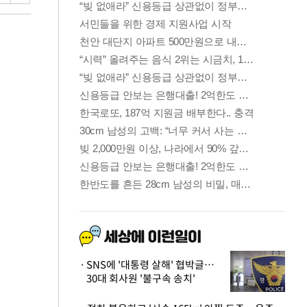
SNS에 '대통령 살해' 협박글…
30대 회사원 '불구속 송치'