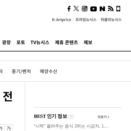
계…'고급 가요'의 주체적
영토
K-Artprice
프라임뉴시스
위클리뉴시스
광장
포토
TV뉴시스
제휴 콘텐츠
제보
자
중기/벤처
해양수산
 전