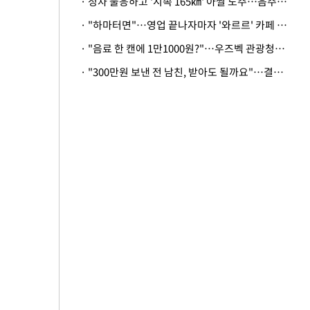
· 정차 불응하고 '시속 165㎞' 아찔 도주…음주운전자 체포
· "하마터면"…영업 끝나자마자 '와르르' 카페 테라스 덮친 대리석 외벽
· "음료 한 캔에 1만1000원?"…우즈벡 관광청까지 나섰다, 유튜버 폭로 후폭풍
· "300만원 보낸 전 남친, 받아도 될까요"…결혼 앞둔 예비신부의 뜻밖 고충