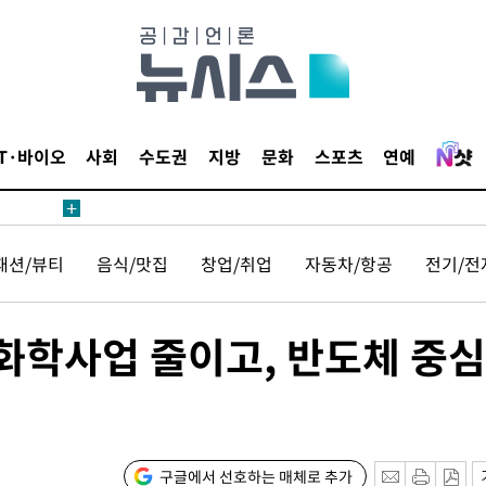
 수용할까
해 불가피"
등 압수수
월 중 예
IT·바이오
사회
수도권
지방
문화
스포츠
연예
패션/뷰티
음식/맛집
창업/취업
자동차/항공
전기/전
장
"화학사업 줄이고, 반도체 중심
 구축
 마감 다
어려워" 취
무부 대변인
구글에서 선호하는 매체로 추가
꺾인다"