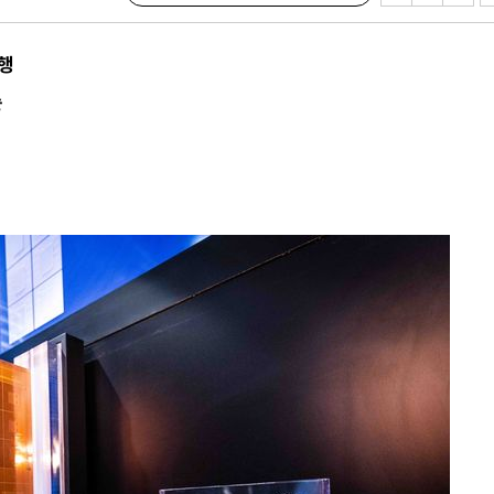
 위협"
 수용할까
흥행
해 불가피"
순
등 압수수
월 중 예
장
 구축
 마감 다
어려워" 취
무부 대변인