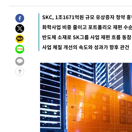
-31305초 전 >
트럼프, 한국계 진보 주지사 후보 맹공…"공산주의가 최대
-31283초 전 >
"美간섭에 합의 지연"…트럼프, '이란 호르무즈 통제권'
SKC, 1조1671억원 규모 유상증자 청약 
-27803초 전 >
[속보]산업장관 "李정부, 원전 반대 안해…안정 전력 위
화학사업 비중 줄이고 포트폴리오 재편 수
-26500초 전 >
[속보]경찰, '홍명보 선임 논란' 대한축구협회·축구회관 
반도체 소재로 SK그룹 사업 재편 흐름 동참
색
-25887초 전 >
[속보]산업장관 "美무역법 제301조 과잉생산 결과 발표 8
사업 체질 개선의 속도와 성과가 향후 관건
상
-25680초 전 >
[속보]코스피 매도사이드카 발동…4%대 급락
-24952초 전 >
[속보]전남광주 초대 시민추천 부시장에 백승주·윤난실
-22513초 전 >
서울 열대야 15일째 지속…비공식 '초열대야' 30도 넘어
-21080초 전 >
[속보]코스닥, 2.15포인트(0.27%) 내린 797.44 출발
-21063초 전 >
[속보]코스피, 119.51포인트(1.81%) 내린 6478.75 개
-17510초 전 >
6월 경상수지 497.3억 달러…두 달 연속 사상 최대
-17461초 전 >
서울 낮 39도 '폭염중대경보'…40도 관측 가능성도
-14823초 전 >
미 워싱턴주 스포캔 시의 통제불능 3개 산불, 방화선 일부
-6996초 전 >
[속보] 호르무즈 해협 이란-오만 협상 기대속 뉴욕증시 혼조
우 0.49%↑
-5351초 전 >
[속보] 이란 대통령 "지금 최고지도자와 소통하기가 매우 
임 3년 인터뷰
2시간 전 >
[속보] "이란-오만, 호르무즈 해협 통행 항로 합의" 이란 외