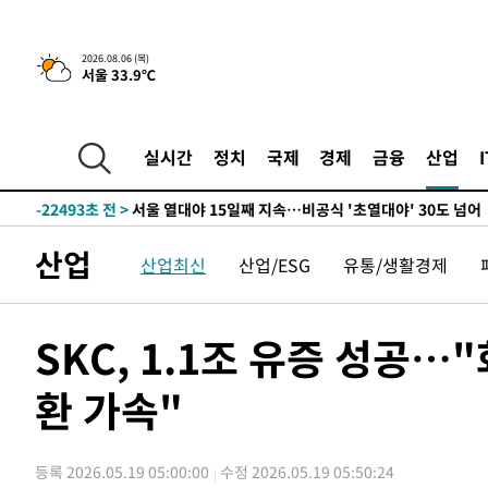
-31263초 전 >
"美간섭에 합의 지연"…트럼프, '이란 호르무즈 통제권'
-27783초 전 >
[속보]산업장관 "李정부, 원전 반대 안해…안정 전력 위
2026.08.06 (목)
서울 33.9℃
-26480초 전 >
[속보]경찰, '홍명보 선임 논란' 대한축구협회·축구회관 
색
-25867초 전 >
[속보]산업장관 "美무역법 제301조 과잉생산 결과 발표 8
상
-25660초 전 >
[속보]코스피 매도사이드카 발동…4%대 급락
실시간
정치
국제
경제
금융
산업
-24932초 전 >
[속보]전남광주 초대 시민추천 부시장에 백승주·윤난실
-22493초 전 >
서울 열대야 15일째 지속…비공식 '초열대야' 30도 넘어
-21060초 전 >
[속보]코스닥, 2.15포인트(0.27%) 내린 797.44 출발
산업
산업최신
산업/ESG
유통/생활경제
-21043초 전 >
[속보]코스피, 119.51포인트(1.81%) 내린 6478.75 개
-17490초 전 >
6월 경상수지 497.3억 달러…두 달 연속 사상 최대
-17441초 전 >
서울 낮 39도 '폭염중대경보'…40도 관측 가능성도
SKC, 1.1조 유증 성공…
-14803초 전 >
미 워싱턴주 스포캔 시의 통제불능 3개 산불, 방화선 일부
환 가속"
-6976초 전 >
[속보] 호르무즈 해협 이란-오만 협상 기대속 뉴욕증시 혼조
우 0.49%↑
-5331초 전 >
[속보] 이란 대통령 "지금 최고지도자와 소통하기가 매우 
임 3년 인터뷰
2시간 전 >
[속보] "이란-오만, 호르무즈 해협 통행 항로 합의" 이란 외
등록 2026.05.19 05:00:00
수정 2026.05.19 05:50:24
-31668초 전 >
내일까지 39도 '펄펄'…기상청 "태풍 지나며 폭염 잠시 