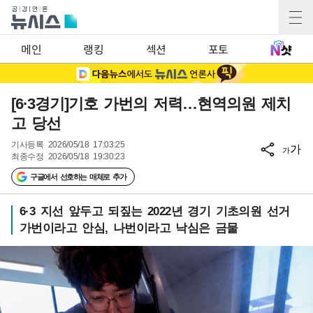
메인
랭킹
섹션
포토
[6·3경기]기호 가번의 저력…현역의원 제치
고 당선
기사등록
2026/05/18 17:03:25
가
가
최종수정
2026/05/18 19:30:23
구글에서 선호하는 매체로 추가
6·3 지선 앞두고 되짚는 2022년 경기 기초의원 선거
가번이라고 안심, 나번이라고 낙심은 금물