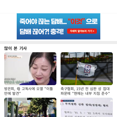
많이 본 기사
방은희, 母 고독사에 오열 "이틀
축구협회, 15년 전 심판 성 접대
만에 발견"
파문에 "현재는 내부 지침 준수"