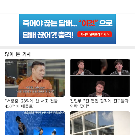
많이 본 기사
"서장훈, 28억에 산 서초 건물
전현무 "전 연인 집착에 친구들과
450억에 매물로"
연락 끊어"