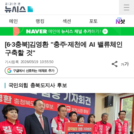
메인
랭킹
섹션
포토
[6·3충북]김영환 "충주·제천에 AI 밸류체인
구축할 것"
기사등록
2026/05/19 10:55:50
가
가
구글에서 선호하는 매체로 추가
국민의힘 충북도지사 후보