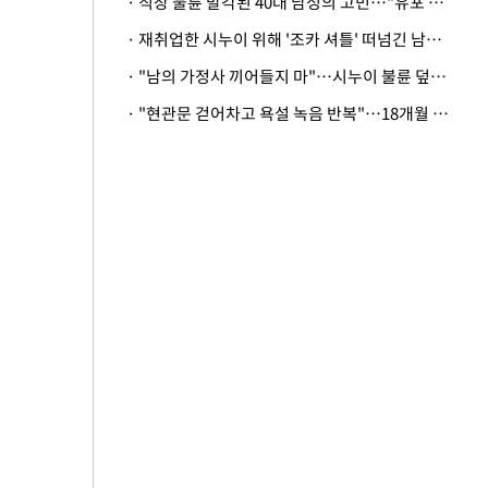
· 직장 불륜 발각된 40대 남성의 고민…"유포 동료 명예훼손·협박죄 고소 가능할까"
· 재취업한 시누이 위해 '조카 셔틀' 떠넘긴 남편…아내 "난 못한다"
· "남의 가정사 끼어들지 마"…시누이 불륜 덮으려는 남편에 억울한 아내
· "현관문 걷어차고 욕설 녹음 반복"…18개월 아기 키우는 집 뒤흔든 '앞집의 비극'