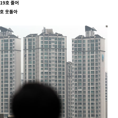
919호 줄어
만호 웃돌아