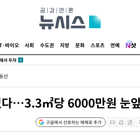
3명은 중
IT·바이오
사회
수도권
지방
문화
스포츠
연예
에서 두차
20일 후
동산
3명은 중
다…3.3㎡당 6000만원 눈
에서 두차
20일 후
구글에서 선호하는 매체로 추가