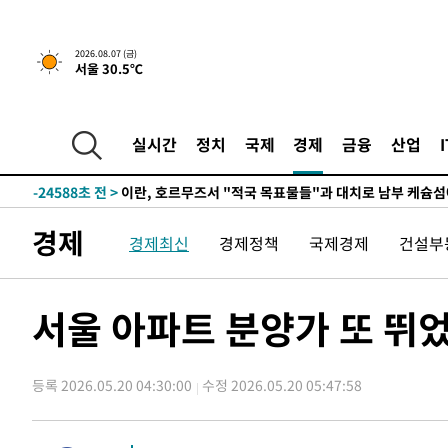
2026.08.07 (금)
서울 30.5℃
-19174초 전 >
[속보] 뉴욕증시, 일제 하락 마감…나스닥 0.06%↓
-30326초 전 >
시리아 다마스쿠스 교외에서 미니버스 폭발.. 14명 부상, 
실시간
정치
국제
경제
금융
산업
태
-29624초 전 >
입추에도 극한더위…서울 낮 39도 '폭염중대경보'
-24588초 전 >
이란, 호르무즈서 "적국 목표물들"과 대치로 남부 케슘섬
례 큰 폭발음
-23303초 전 >
[속보]美, 폴리실리콘 수입 규제…파생제품 15% 관세, 1
경제
경제최신
경제정책
국제경제
건설부
발효
-21454초 전 >
[속보]트럼프, 美 원정출산 금지 행정명령 서명
-19154초 전 >
[속보] 뉴욕증시, 일제 하락 마감…나스닥 0.06%↓
-30346초 전 >
시리아 다마스쿠스 교외에서 미니버스 폭발.. 14명 부상, 
서울 아파트 분양가 또 뛰었
태
-29644초 전 >
입추에도 극한더위…서울 낮 39도 '폭염중대경보'
-24608초 전 >
이란, 호르무즈서 "적국 목표물들"과 대치로 남부 케슘섬
례 큰 폭발음
등록 2026.05.20 04:30:00
수정 2026.05.20 05:47:58
-23323초 전 >
[속보]美, 폴리실리콘 수입 규제…파생제품 15% 관세, 1
발효
-21474초 전 >
[속보]트럼프, 美 원정출산 금지 행정명령 서명
-19174초 전 >
[속보] 뉴욕증시, 일제 하락 마감…나스닥 0.06%↓