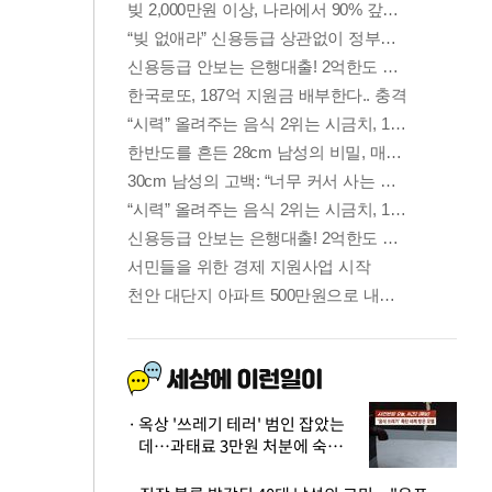
옥상 '쓰레기 테러' 범인 잡았는
데…과태료 3만원 처분에 숙박업
주 허탈