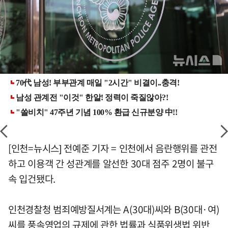
[인천=뉴시스] 전예준 기자 = 인천에서 음란행위를 관전
하고 이용객 간 성관계를 알선한 30대 점주 2명이 불구
속 입건됐다.
인천경찰청 범죄예방질서계는 A(30대)씨와 B(30대·여)
씨를 풍속영업의 규제에 관한 법률과 식품위생법 위반