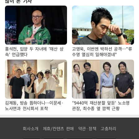
많이 본 기사
홍석천, 입양 두 자녀에 '재산 상
고영욱, 이번엔 박하선 공격…"류
속' 언급했다
수영 열심히 일해야겠네"
김제동, 방송 뜸하더니…이문세·
''9440억 재산분할 앞둔' 노소영
노사연과 전시회서 포착
관장, 최수종 옆 깜짝 근황
회사소개
제휴/컨텐츠 판매
약관·정책
고충처리