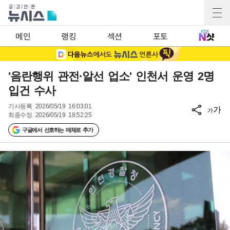
메인
랭킹
섹션
포토
'음란행위 관전·알선 업소' 인천서 운영 2명
입건 수사
기사등록
2026/05/19 16:03:01
가
가
최종수정
2026/05/19 18:52:25
구글에서 선호하는 매체로 추가