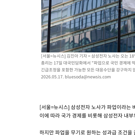
-18567초 전 >
[속보]규제합리화위원회 부위원장에 김태유 서울대 공대
병태 후임
-14925초 전 >
[속보]국힘 윤리위, '돌려차기 발언' 진종오·서범수 징계
-10250초 전 >
[속보] 7월 중국 수출 23.9%↑ 수입 27.5%↑…무역총
25.3%↑
-7410초 전 >
[속보]'채상병 순직 책임' 임성근, 항소심도 징역 3년
-7276초 전 >
[속보]종합특검, '관저이전 봐주기 감사' 유병호 구속기소
-3876초 전 >
민주 콩고 에볼라환자 4천명 돌파, 4053명 발생 1850명 
[서울=뉴시스] 김진아 기자 = 삼성전자 노사는 오는 
총리는 17일 대국민담화에서 "파업으로 국민 경제에 
긴급조정을 포함한 가능한 모든 대응수단을 강구하지 않을
2026.05.17.
bluesoda@newsis.com
[서울=뉴시스] 삼성전자 노사가 파업이라는 
이에 따라 국가 경제를 비롯해 삼성전자 내부
하지만 파업을 무기로 원하는 성과급 조건을 