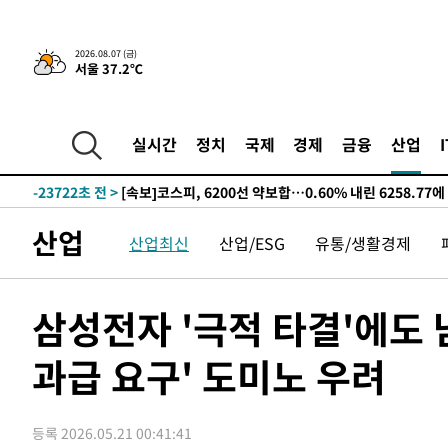
선포
-31649초 전 >
[단독]중수청 지원 검사들, 정원 초과 시 낮은 계급 임용
갈 수도
-29620초 전 >
낮 최고 37도 찜통더위…곳곳 소나기·강원 많은 비[내일
2026.08.07 (금)
서울 37.2℃
-27926초 전 >
SK하이닉스, 용인·청주 팹에 54조 투자…"AI 메모리 수
응"
-24782초 전 >
여자배구 이재영·이다영 자매, 아제르바이잔 투란VC 입
-24035초 전 >
외국인 심판 성 접대 7경기 들여다보니…한국 축구 '5승 2
실시간
정치
국제
경제
금융
산업
-23769초 전 >
[속보]코스닥, 2.86포인트(0.36%) 내린 798.81마감
-23722초 전 >
[속보]코스피, 6200선 약보합…0.60% 내린 6258.77에
-23702초 전 >
[속보]원·달러 환율, 7.7원 내린 1416.1원 마감
산업
산업최신
산업/ESG
유통/생활경제
-23591초 전 >
[속보] 노원서 40.1도 관측…서울, 2018년 이후 첫 40도
-20681초 전 >
[속보]종합특검, '계엄 수용공간 확보' 신용해 前교정본
-19554초 전 >
외신들도 주목한 韓축구 파문…"국민적 공분에 수사 재개
삼성전자 '극적 타결'에도
-19525초 전 >
11시간 압수수색에 성접대 파문까지…'쑥대밭' 된 축구
과급 요구' 도미노 우려
-18547초 전 >
[속보]규제합리화위원회 부위원장에 김태유 서울대 공대
병태 후임
-14905초 전 >
[속보]국힘 윤리위, '돌려차기 발언' 진종오·서범수 징계
-10230초 전 >
[속보] 7월 중국 수출 23.9%↑ 수입 27.5%↑…무역총
등록 2026.05.21 00:41:41
25.3%↑
-7390초 전 >
[속보]'채상병 순직 책임' 임성근, 항소심도 징역 3년