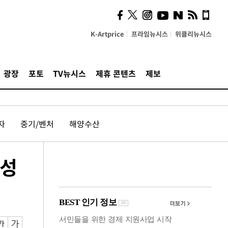
시, 스마트폰 액세서리에
NFC 더했다
K-Artprice
프라임뉴시스
위클리뉴시스
광장
포토
TV뉴시스
제휴 콘텐츠
제보
자
중기/벤처
해양수산
 성