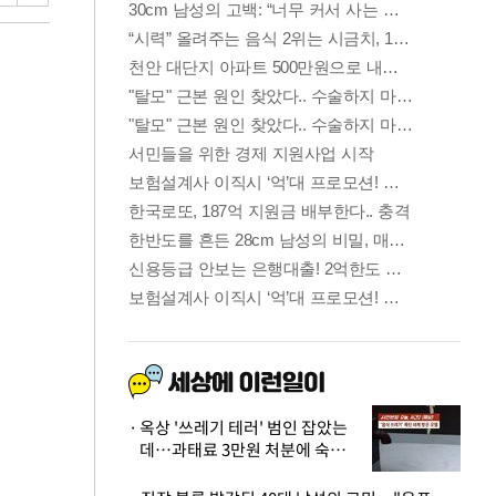
옥상 '쓰레기 테러' 범인 잡았는
데…과태료 3만원 처분에 숙박업
주 허탈