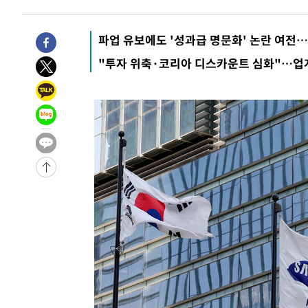
-7256초 전 >
[속보]종합특검, '관저이전 봐주기 감사' 유병호 구속기소
-3856초 전 >
민주 콩고 에볼라환자 4천명 돌파, 4053명 발생 1850명 
파업 유보에도 '성과급 명문화' 논란 여전
-31742초 전 >
"낮 기온 소폭 하락"…수도권 폭염중대경보, 폭염경보로
"투자 위축·코리아 디스카운트 심화"…업계
-31706초 전 >
[속보]이 대통령, '호우피해' 안동·의성 관할 4개 면 특
선포
-31669초 전 >
[단독]중수청 지원 검사들, 정원 초과 시 낮은 계급 임용
갈 수도
-29640초 전 >
낮 최고 37도 찜통더위…곳곳 소나기·강원 많은 비[내일
-27946초 전 >
SK하이닉스, 용인·청주 팹에 54조 투자…"AI 메모리 수
응"
-24802초 전 >
여자배구 이재영·이다영 자매, 아제르바이잔 투란VC 입
-24055초 전 >
외국인 심판 성 접대 7경기 들여다보니…한국 축구 '5승 2
-23789초 전 >
[속보]코스닥, 2.86포인트(0.36%) 내린 798.81마감
-23742초 전 >
[속보]코스피, 6200선 약보합…0.60% 내린 6258.77에
-23722초 전 >
[속보]원·달러 환율, 7.7원 내린 1416.1원 마감
-23611초 전 >
[속보] 노원서 40.1도 관측…서울, 2018년 이후 첫 40도
-20701초 전 >
[속보]종합특검, '계엄 수용공간 확보' 신용해 前교정본
-19574초 전 >
외신들도 주목한 韓축구 파문…"국민적 공분에 수사 재개
-19545초 전 >
11시간 압수수색에 성접대 파문까지…'쑥대밭' 된 축구