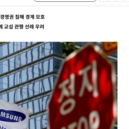
사망
…경영권 침해 경계 모호
 하향
 교섭 관행 선례 우려
별재난지역
…희망지 못
날씨]
요 선제 대
단
무'
 마쳐
부장 기소
"
협회