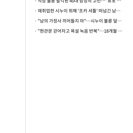
· 직장 불륜 발각된 40대 남성의 고민…"유포 동료 명예훼손·협박죄 고소 가능할까"
· 재취업한 시누이 위해 '조카 셔틀' 떠넘긴 남편…아내 "난 못한다"
· "남의 가정사 끼어들지 마"…시누이 불륜 덮으려는 남편에 억울한 아내
· "현관문 걷어차고 욕설 녹음 반복"…18개월 아기 키우는 집 뒤흔든 '앞집의 비극'