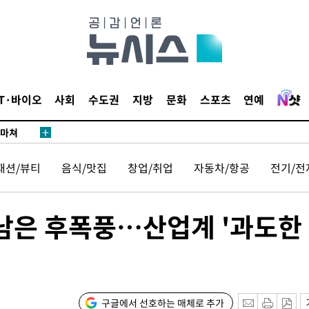
…희망지 못
날씨]
요 선제 대
단
무'
IT·바이오
사회
수도권
지방
문화
스포츠
연예
 마쳐
패션/뷰티
음식/맛집
창업/취업
자동차/항공
전기/전
부장 기소
"
 남은 후폭풍…산업계 '과도한
협회
 교수…이
 절차 개시
액
구글에서 선호하는 매체로 추가