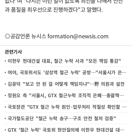
없다"며 "다시는 이런 일이 없도록 최선을 다해서 안전
과 품질을 최우선으로 진행하겠다"고 말했다.
◎공감언론 뉴시스
formation@newsis.com
관련기사
이한우 현대건설 대표, 철근 누락 사과 "모든 책임 통감"
여야, 국토위서도 '삼성역 철근 누락' 공방…"서울시가 은폐" "국토부가 인지 못 해"
김윤덕 "보고 안 된 걸 어떻게 책임지냐"…野 의원과 설전
정원오 측 "서울시, GTX 철근누락 조직적 은폐…총괄책임자, 국회서 위증"
국토장관 "GTX 철근 누락 원인·업무처리 적절성 확인할 것"
국가철도공단 "철근 누락 송구…구조 안전 철저 검증"
GTX '철근 누락' 국토위 현안질의에 이한우 현대건설 대표 출석