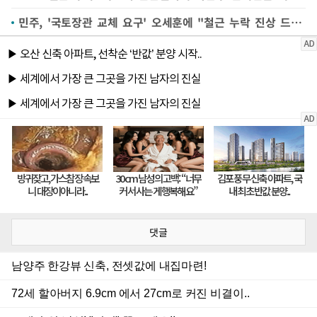
민주, '국토장관 교체 요구' 오세훈에 "철근 누락 진상 드러날까 두렵나"
댓글