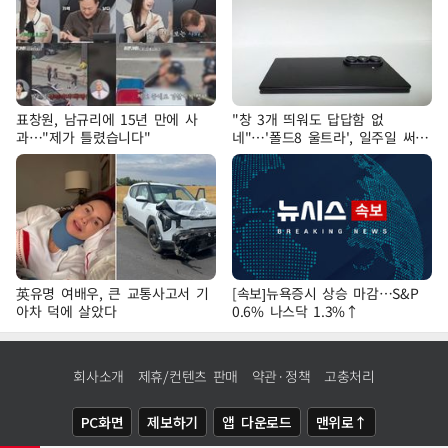
표창원, 남규리에 15년 만에 사
"창 3개 띄워도 답답함 없
과…"제가 틀렸습니다"
네"…'폴드8 울트라', 일주일 써보
니
英유명 여배우, 큰 교통사고서 기
[속보]뉴욕증시 상승 마감…S&P
아차 덕에 살았다
0.6% 나스닥 1.3%↑
회사소개
제휴/컨텐츠 판매
약관·정책
고충처리
PC화면
제보하기
앱 다운로드
맨위로↑