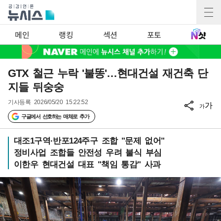
메인
랭킹
섹션
포토
GTX 철근 누락 '불똥'…현대건설 재건축 단
지들 뒤숭숭
기사등록
2026/05/20 15:22:52
가
가
구글에서 선호하는 매체로 추가
대조1구역·반포124주구 조합 "문제 없어"
정비사업 조합들 안전성 우려 불식 부심
이한우 현대건설 대표 "책임 통감" 사과