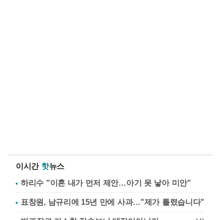
이시간
핫
뉴스
하리수 "이혼 내가 먼저 제안…아기 못 낳아 미안"
표창원, 남규리에 15년 만에 사과…"제가 틀렸습니다"