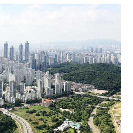
 CDC
 압수수색
위 등 9곳
출발
개장
3명은 중
에서 두차
20일 후