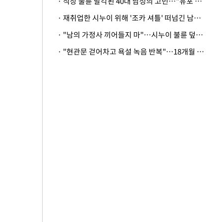
· 직장 불륜 발각된 40대 남성의 고민…"유포 동료 명예훼손·협박죄 고소 가능할까"
· 재취업한 시누이 위해 '조카 셔틀' 떠넘긴 남편…아내 "난 못한다"
· "남의 가정사 끼어들지 마"…시누이 불륜 덮으려는 남편에 억울한 아내
· "현관문 걷어차고 욕설 녹음 반복"…18개월 아기 키우는 집 뒤흔든 '앞집의 비극'