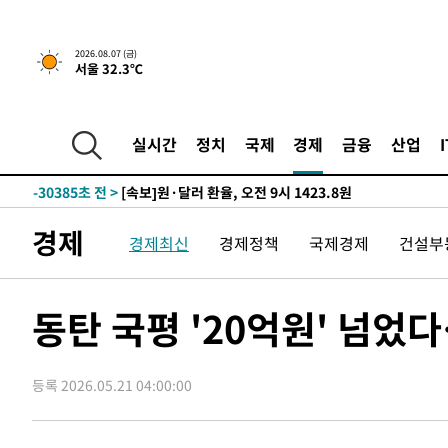
2026.08.07 (금)
서울 32.3℃
-16128초 전 >
[속보] 뉴욕증시, 일제 하락 마감…나스닥 0.06%↓
-32236초 전 >
"미 전국적 살모네라 식중독 원인은 멕시코산 할라피뇨"--
-30749초 전 >
[속보]경찰·노동부, HL만도 평택사업장 끼임 사망 관련
실시간
정치
국제
경제
금융
산업
-30630초 전 >
[속보]합수본, '투표율 허위 입력' 중앙·서울·경기도 선관
압수수색
-30385초 전 >
[속보]원·달러 환율, 오전 9시 1423.8원
-30181초 전 >
[속보]삼성전자·SK하이닉스 동반 강보합…1%대 상승 
경제
경제최신
경제정책
국제경제
건설부
-30167초 전 >
[속보]코스닥, 5.95포인트(0.74%) 상승한 807.62개장
-30135초 전 >
[속보]코스피, 6300선 재탈환…1.09% 오른 6365.07 
-27300초 전 >
시리아 다마스쿠스 교외에서 미니버스 폭발.. 14명 부상, 
동탄 국평 '20억원' 넘었
태
-26598초 전 >
입추에도 극한더위…서울 낮 39도 '폭염중대경보'
-21562초 전 >
이란, 호르무즈서 "적국 목표물들"과 대치로 남부 케슘섬
례 큰 폭발음
등록 2026.05.21 04:00:00
-20277초 전 >
[속보]美, 폴리실리콘 수입 규제…파생제품 15% 관세, 1
발효
-18428초 전 >
[속보]트럼프, 美 원정출산 금지 행정명령 서명
-16128초 전 >
[속보] 뉴욕증시, 일제 하락 마감…나스닥 0.06%↓