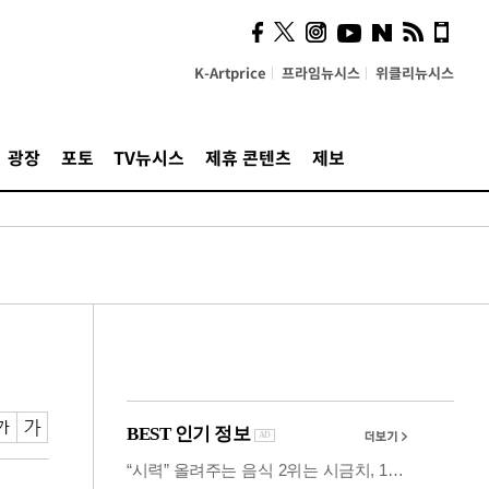
시, 스마트폰 액세서리에
NFC 더했다
K-Artprice
프라임뉴시스
위클리뉴시스
광장
포토
TV뉴시스
제휴 콘텐츠
제보