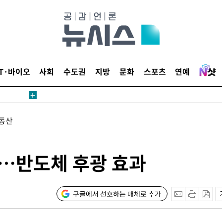
 CDC
 압수수색
IT·바이오
사회
수도권
지방
문화
스포츠
연예
위 등 9곳
출발
동산
개장
3명은 중
다…반도체 후광 효과
에서 두차
20일 후
구글에서 선호하는 매체로 추가