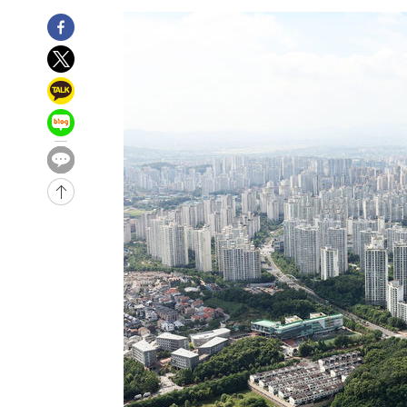
-32236초 전 >
"미 전국적 살모네라 식중독 원인은 멕시코산 할라피뇨"--
-30749초 전 >
[속보]경찰·노동부, HL만도 평택사업장 끼임 사망 관련
-30630초 전 >
[속보]합수본, '투표율 허위 입력' 중앙·서울·경기도 선관
압수수색
-30385초 전 >
[속보]원·달러 환율, 오전 9시 1423.8원
-30181초 전 >
[속보]삼성전자·SK하이닉스 동반 강보합…1%대 상승 
-30167초 전 >
[속보]코스닥, 5.95포인트(0.74%) 상승한 807.62개장
-30135초 전 >
[속보]코스피, 6300선 재탈환…1.09% 오른 6365.07 
-27300초 전 >
시리아 다마스쿠스 교외에서 미니버스 폭발.. 14명 부상, 
태
-26598초 전 >
입추에도 극한더위…서울 낮 39도 '폭염중대경보'
-21562초 전 >
이란, 호르무즈서 "적국 목표물들"과 대치로 남부 케슘섬
례 큰 폭발음
-20277초 전 >
[속보]美, 폴리실리콘 수입 규제…파생제품 15% 관세, 1
발효
-18428초 전 >
[속보]트럼프, 美 원정출산 금지 행정명령 서명
-16128초 전 >
[속보] 뉴욕증시, 일제 하락 마감…나스닥 0.06%↓