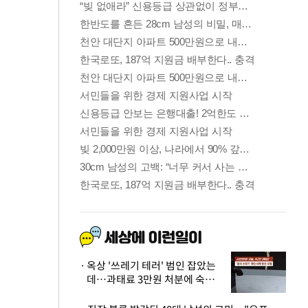
옥상 '쓰레기 테러' 범인 잡았는
데…과태료 3만원 처분에 숙박업
주 허탈