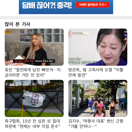
많이 본 기사
효린 "절친에게 남친 빼앗겨…지
방은희, 母 고독사에 오열 "이틀
금이라면 가만 안 있어"
만에 발견"
축구협회, 15년 전 심판 성 접대
김지수, '여행사 대표' 변신 근황
파문에 "현재는 내부 지침 준수"
"가볼 만하니…"