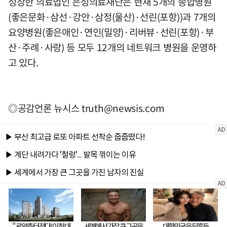
성장한 의료법인 은성의료재단은 현재 5개의 종합병원
(좋은문화·삼선·강안·삼정(울산)·선린(포항))과 7개의
요양병원(좋은애인·연인(밀양)·리버뷰·선린(포항)·부
산·주례·사랑) 등 모두 12개의 네트워크 병원을 운영하
고 있다.
◎공감언론 뉴시스
truth@newsis.com