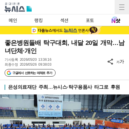
메인
랭킹
섹션
포토
좋은병원들배 탁구대회, 내달 20일 개막…남
녀단체·개인
기사등록
2026/05/20 13:36:16
가
가
최종수정
2026/05/26 09:38:03
구글에서 선호하는 매체로 추가
은성의료재단 주최…뉴시스·탁구용품사 타그로 후원